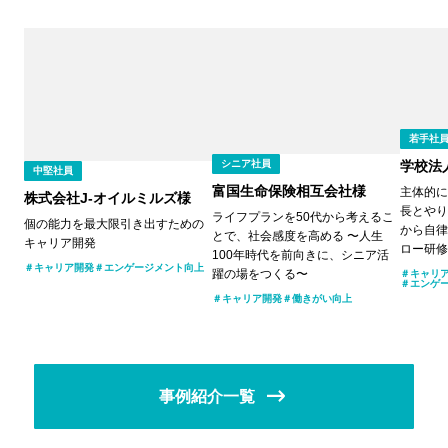
若手社
シニア社員
学校法
中堅社員
富国生命保険相互会社様
主体的に
株式会社J-オイルミルズ様
長とやり
ライフプランを50代から考えるこ
個の能力を最大限引き出すための
から自律
とで、社会感度を高める 〜人生
キャリア開発
ロー研修
100年時代を前向きに、シニア活
キャリア開発
エンゲージメント向上
躍の場をつくる〜
キャリ
エンゲ
キャリア開発
働きがい向上
事例紹介一覧