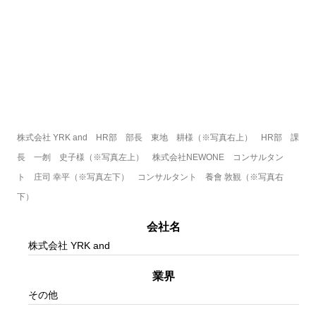
株式会社 YRK and　HR部　部長　東地　耕様（※写真右上）　HR部　課
長　一刎　史子様（※写真左上）　株式会社NEWONE　コンサルタン
ト　庄司 幸平（※写真左下）　コンサルタント　養會 敦観（※写真右
下）
会社名
株式会社 YRK and
業界
その他