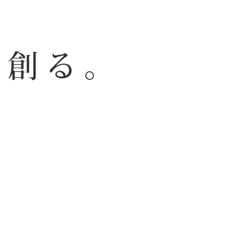
い
を創る。