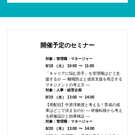
開催予定のセミナー
対象：
管理職・マネージャー
8/18
（火）
10:00
〜
11:00
「キャリアに悩む若手」を管理職はどう支
援するか ― 離職防止と成長支援を両立する
マネジメントの考え方 ―
対象：
人事・経営企画
8/19
（水）
13:00
〜
14:00
【再配信】中原淳教授と考える！育成の成
果はどこで決まるのか ― 研修転移から考え
る研修設計と効果検証 ―
対象：
管理職・マネージャー
8/20
（木）
13:00
〜
14:00