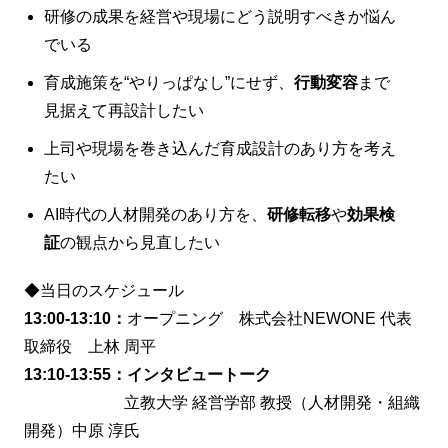
研修の成果を経営や現場にどう説明すべきか悩ん
でいる
育成施策を“やりっぱなし”にせず、
行動変容
まで
見据えて再設計したい
上司や現場を巻き込んだ育成設計のあり方を考え
たい
AI時代の人材開発のあり方を、
研修転移
や
効果検
証
の観点から見直したい
◆当日のスケジュール
13:00-13:10：
オープニング 株式会社NEWONE 代表
取締役 上林 周平
13:10-13:55：インタビュートーク
立教大学 経営学部 教授（人材開発・組織
開発）中原 淳氏