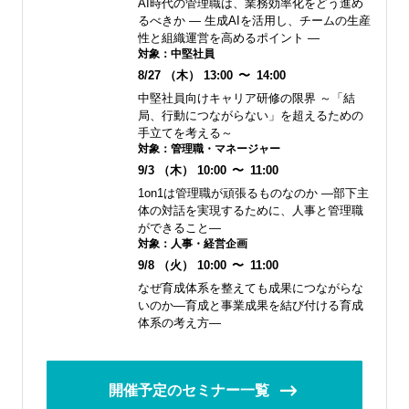
AI時代の管理職は、業務効率化をどう進め
るべきか ― 生成AIを活用し、チームの生産
性と組織運営を高めるポイント ―
対象：
中堅社員
8/27
（木）
13:00
〜
14:00
中堅社員向けキャリア研修の限界 ～「結
局、行動につながらない」を超えるための
手立てを考える～
対象：
管理職・マネージャー
9/3
（木）
10:00
〜
11:00
1on1は管理職が頑張るものなのか ―部下主
体の対話を実現するために、人事と管理職
ができること―
対象：
人事・経営企画
9/8
（火）
10:00
〜
11:00
なぜ育成体系を整えても成果につながらな
いのか―育成と事業成果を結び付ける育成
体系の考え方―
開催予定のセミナー一覧