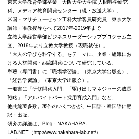
東京大学教育学部卒業、大阪大学大学院 人間科学研究
科、メディア教育開発センター（現・放送大学）、
米国・マサチューセッツ工科大学客員研究員、東京大学
講師・准教授等をへて2017年-2019年まで
立教大学経営学部ビジネスリーダーシッププログラム主
査、2018年より立教大学教授（現職就任）。
「大人の学びを科学する」をテーマに、企業・組織にお
ける人材開発・組織開発について研究している。
単著（専門書）に「職場学習論」（東京大学出版会）、
「経営学習論」（東京大学出版会）。
一般書に「研修開発入門」「駆け出しマネジャーの成長
戦略」「アルバイトパート採用育成入門」など、
他共編著多数。著作のいくつかが、中国語・韓国語に翻
訳・出版。
研究の詳細は、Blog：NAKAHARA-
LAB.NET（http://www.nakahara-lab.net/）