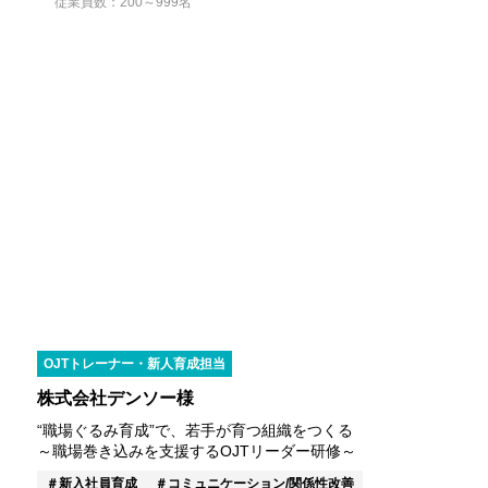
従業員数：200～999名
OJTトレーナー・新人育成担当
株式会社デンソー様
“職場ぐるみ育成”で、若手が育つ組織をつくる
～職場巻き込みを支援するOJTリーダー研修～
新入社員育成
コミュニケーション/関係性改善