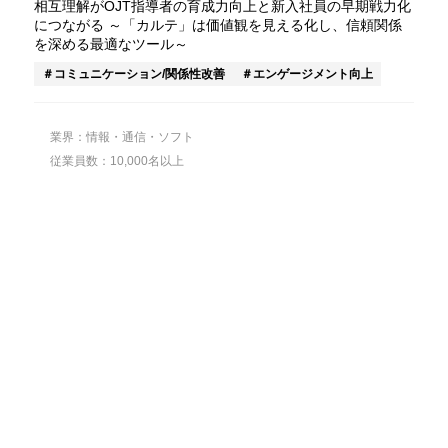
相互理解がOJT指導者の育成力向上と新入社員の早期戦力化
につながる ～「カルテ」は価値観を見える化し、信頼関係
を深める最適なツール～
コミュニケーション/関係性改善
エンゲージメント向上
業界：情報・通信・ソフト
従業員数：10,000名以上