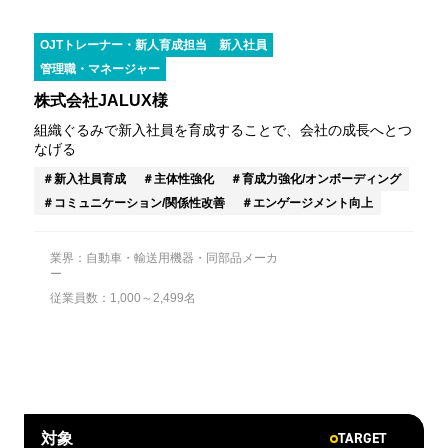
OJTトレーナー・新人育成担当
新入社員
管理職・マネージャー
株式会社JALUX様
組織ぐるみで新入社員を育成することで、会社の成長へとつ
なげる
新入社員育成
主体性強化
育成力強化/オンボーディング
コミュニケーション/関係性改善
エンゲージメント向上
業界：自動車・輸送用機器・同部品メーカ
ー
従業員数：1,000～2,499名
TARGET
対象