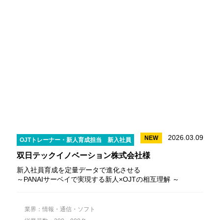
2026.03.09
NEW
OJTトレーナー・新人育成担当
新入社員
双日テックイノベーション株式会社様
新入社員育成を定量データで進化させる
～PANAIサーベイで実現する新人×OJTの相互理解 ～
業界：情報・通信・ソフト