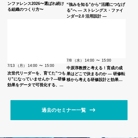
ンファレンス2026〜選ばれ続け
“強みを知る”から“活躍につなげ
る組織のつくり方〜
る”へ ― ストレングス・ファイ
ンダー2.0 活用設計 ―
7/8
（水）
14:00
〜
15:00
7/13
（月）
14:00
〜
15:00
中原淳教授と考える！育成の成
次世代リーダーを、育てた”つも
果はどこで決まるのか ― 研修転
り”になっていませんか？―研修
移から考える研修設計と効果検
効果をデータで可視化する、新
証 ―
しい育成アプローチ―
過去のセミナー一覧