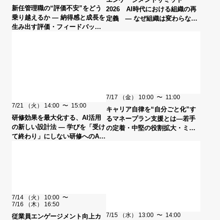
新任管理職の“評価不安”をどう
2026 AI時代における組織の再
乗り越えるか ― 納得感と成長を
定義 ― なぜ組織は変わらない
生み出す評価・フィードバッ
のか？AI時代に求められる組織
ク・目標設定とは ―
の条件 ―
7/17
（金）
10:00
〜
11:00
7/21
（火）
14:00
〜
15:00
キャリア自律を“自分ごと化”す
研修効果を最大化する、AI活用
るマネープラン支援とは―若手
の新しい設計法 ― 学びを「受け
の定着・中堅の役割拡大・ミド
て終わり」にしない研修へのAI
ルシニアの意識改革につなげる
活用とは ―
新たなキャリア支援の切り口―
7/14
（火）
10:00
〜
7/16
（木）
16:50
7/15
（水）
13:00
〜
14:00
従業員エンゲージメント向上カ