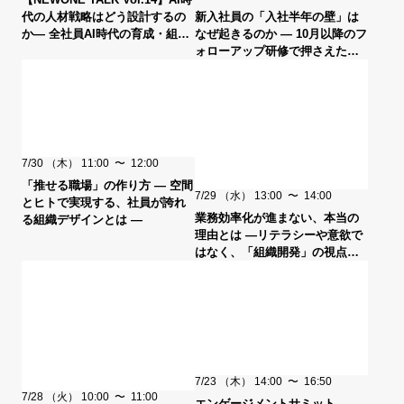
新入社員の「入社半年の壁」は
代の人材戦略はどう設計するの
なぜ起きるのか ― 10月以降のフ
か― 全社員AI時代の育成・組織
ォローアップ研修で押さえたい
変革 ― ゲスト：ソフトバンク
設計ポイント ―
7/30
（木）
11:00
〜
12:00
「推せる職場」の作り方 ― 空間
7/29
（水）
13:00
〜
14:00
とヒトで実現する、社員が誇れ
業務効率化が進まない、本当の
る組織デザインとは ―
理由とは ―リテラシーや意欲で
はなく、「組織開発」の視点か
ら捉え直す―
7/23
（木）
14:00
〜
16:50
7/28
（火）
10:00
〜
11:00
エンゲージメントサミット