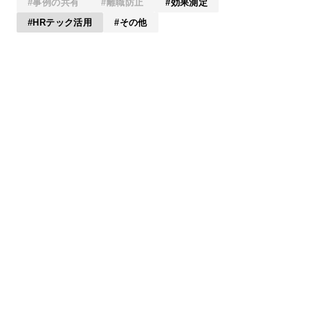
事例の共有
離職防止
効果測定
HRテック活用
その他