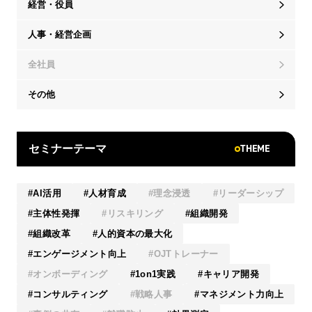
経営・役員
人事・経営企画
全社員
その他
THEME
セミナーテーマ
AI活用
人材育成
理念浸透
リーダーシップ
主体性発揮
リスキリング
組織開発
組織改革
人的資本の最大化
エンゲージメント向上
OJTトレーナー
オンボーディング
1on1実践
キャリア開発
コンサルティング
戦略人事
マネジメント力向上