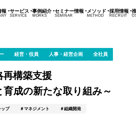
情報
サービス
事例紹介
セミナー情報
メソッド
採用情報
ANY
SERVICE
WORKS
SEMINAR
METHOD
RECRUIT
O
ー
経営・役員
人事・経営企画
全社員
略再構築支援
と育成の新たな取り組み～
シップ
マネジメント
組織開発