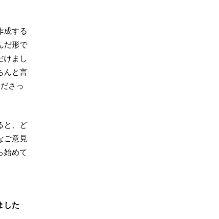
作成する
んだ形で
だけまし
ちんと言
くださっ
ると、ど
なご意見
ら始めて
ました