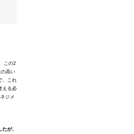
、この2
性の高い
で、これ
考える必
マネジメ
したが、