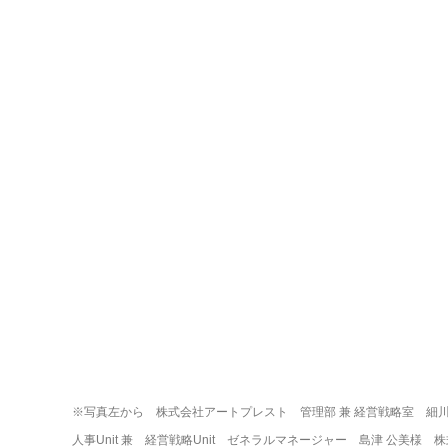
※写真左から　株式会社アートプレスト　管理部 兼 経営戦略室　細川
人事Unit 兼　経営戦略Unit　ゼネラルマネージャー　島津 公美様