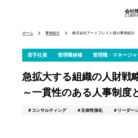
会社
COMP
ホーム
事例紹介
株式会社アートプレスト様
の事例紹介
若手社員
管理職候補
管理職・マネージャ
急拡大する組織の人財戦
～一貫性のある人事制度
コンサルティング
主体性強化
リーダー