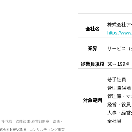
株式会社ア
会社名
https://www.
業界
サービス（
従業員規模
30～199名
若手社員
管理職候補
管理職・マ
対象範囲
経営・役員
人事・経営
全社員
 怜花様　管理部 兼 経営戦略室　総務・
　株式会社NEWONE　コンサルティング事業