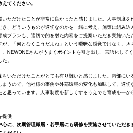
教えてください。
援いただけたことが非常に良かったと感じました。人事制度を
だき、どういうものが適切なのかを一緒に考え、施策に組み込
育成プランも、適切で的を射た内容をご提案いただき実施いた
すが、「何となくこうだよね」という曖昧な感覚ではなく、き
。NEWONEさんがうまくポイントを引き出し、言語化して
した。
見をいただけたことがとても有り難いと感じました。内部にい
しまうので、他社様の事例や外部環境の変化も加味して、適切
たと思っています。人事制度を新しくするうえでも育成を一か
を提供
中心に、次期管理職層・若手層にも研修を実施させていただき
てください。