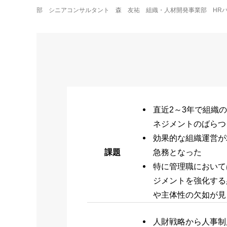
部　シニアコンサルタント　森　友祐　組織・人材開発事業部　HRパ
直近2～3年で組織
ネジメントのばらつ
効果的な組織運営が
課題
急務となった
特に管理職において
ジメントを強化する
や主体性の欠如が見
人財戦略から人事制