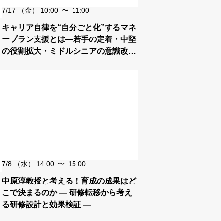
7/17
（金）
10:00
〜
11:00
キャリア自律を“自分ごと化”するマネ
ープラン支援とは―若手の定着・中堅
の役割拡大・ミドルシニアの意識改革
につなげる新たなキャリア支援の切り
口―
7/8
（水）
14:00
〜
15:00
中原淳教授と考える！育成の成果はど
こで決まるのか ― 研修転移から考え
る研修設計と効果検証 ―