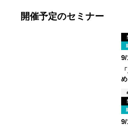
開催予定のセミナー
9/
「
め
9/