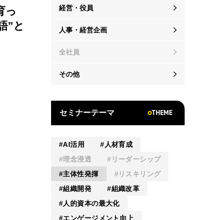
経営・役員
育っ
語”と
人事・経営企画
全社員
その他
THEME
セミナーテーマ
AI活用
人材育成
理念浸透
リーダーシップ
主体性発揮
リスキリング
組織開発
組織改革
人的資本の最大化
エンゲージメント向上