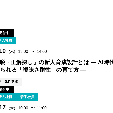
受付中
新入社員
10
〜
13:00
14:00
（木）
脱・正解探し」の新人育成設計とは ― AI時
られる「曖昧さ耐性」の育て方 ―
主体性発揮
受付中
新入社員
若手社員
17
〜
10:00
11:00
（木）