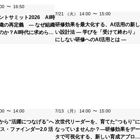
00
〜
16:50
7/21
（火）
14:00
〜
15:00
トサミット2026 AI時
研修効果を最大化する、AI活用の新し
織の再定義 ― なぜ組織
い設計法 ― 学びを「受けて終わり」
のか？AI時代に求められ
にしない研修へのAI活用とは ―
 ―
00
〜
14:00
7/13
（月）
14:00
〜
15:00
”から“活躍につなげる”へ
次世代リーダーを、育てた”つもり”に
ス・ファインダー2.0 活
なっていませんか？―研修効果をデー
タで可視化する、新しい育成アプロー