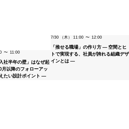
7/30
（木）
11:00
〜
12:00
「推せる職場」の作り方 ― 空間とヒ
0
〜
11:00
トで実現する、社員が誇れる組織デザ
インとは ―
入社半年の壁」はなぜ起
10月以降のフォローアッ
えたい設計ポイント ―