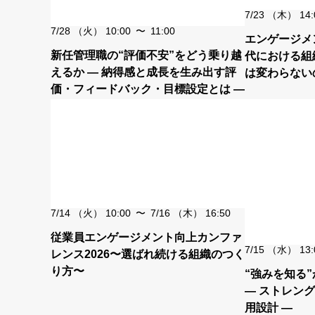
7/23
（木）
14:
7/28
（火）
10:00
〜
11:00
エンゲージメン
新任管理職の“評価不安”をどう乗り越
代における組
えるか ― 納得感と成長を生み出す評
は変わらない
価・フィードバック・目標設定とは ―
る組織の条件
7/14
（火）
10:00
〜
7/16
（木）
16:50
従業員エンゲージメント向上カンファ
7/15
（水）
13:
レンス2026〜選ばれ続ける組織のつく
り方〜
“強みを知る
― ストレング
用設計 ―