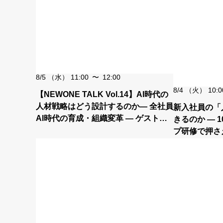
8/5
（水）
11:00
〜
12:00
8/4
（火）
10:0
【NEWONE TALK Vol.14】AI時代の
人材戦略はどう設計するのか― 全社員
新入社員の「
AI時代の育成・組織変革 ― ゲスト：
きるのか ― 
ソフトバンク
プ研修で押さ