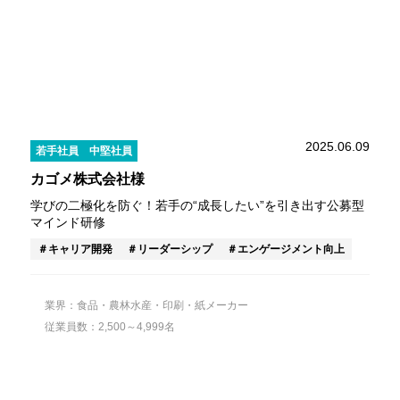
2025.06.09
若手社員
中堅社員
カゴメ株式会社様
学びの二極化を防ぐ！若手の“成長したい”を引き出す公募型
マインド研修
キャリア開発
リーダーシップ
エンゲージメント向上
業界：食品・農林水産・印刷・紙メーカー
従業員数：2,500～4,999名