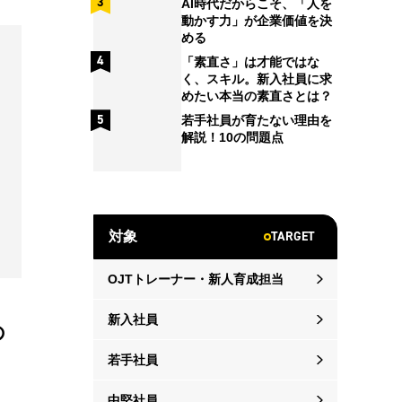
AI時代だからこそ、「人を
動かす力」が企業価値を決
める
「素直さ」は才能ではな
く、スキル。新入社員に求
めたい本当の素直さとは？
若手社員が育たない理由を
解説！10の問題点
TARGET
対象
OJTトレーナー・新人育成担当
新入社員
の
若手社員
中堅社員