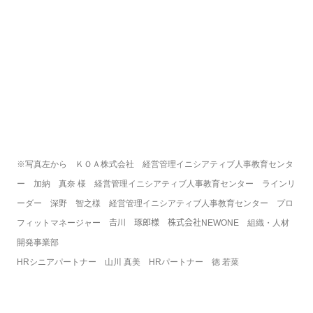
※写真左から　ＫＯＡ株式会社　経営管理イニシアティブ人事教育センタ
ー　加納　真奈 様　経営管理イニシアティブ人事教育センター　ラインリ
ーダー　深野　智之様　経営管理イニシアティブ人事教育センター　プロ
フィットマネージャー　𠮷川　琢郎様　株式会社NEWONE　組織・人材
開発事業部

HRシニアパートナー　山川 真美　HRパートナー　徳 若菜　