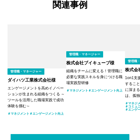
関連事例
管理職・マネージャー
管理職
株式会社ブイキューブ様
株式会
組織をチームに変える！管理職に
管理職・マネージャー
必要な実践スキルを身につける職
1on1
ダイハツ工業株式会社様
場実践型研修
すること
エンゲージメントを高めイノベー
に深まる
マネジメント
エンゲージメント向上
ションが生まれる組織をつくる ～
は、孤独
ツールを活用した職場実践で成功
マネジ
体験を掴む～
コミュ
エンゲ
マネジメント
エンゲージメント向上