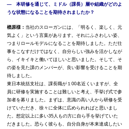
― 本研修を通じて、ミドル（課長）層や組織がどのよ
うな状態になることを期待されましたか？
楢原様：
当社のスローガンには、「明るく、楽しく、元
気よく」という言葉があります。それにふさわしい姿、
つまりロールモデルになることを期待しました。ただ仕
事をこなすだけではなく、自分らしい強みを活かしなが
ら、イキイキと働いてほしいと思いました。そして、そ
の姿を見た課のメンバーが、良い影響を受けることを期
待しました。
東日本統括支社は、課長職が１00名近くいますが、全
員に研修を実施することは難しいと考え、手挙げ式で参
加者を募りました。まずは、意識の高い人から研修を受
けていただき、徐々に全体に広められればと思いまし
た。想定以上に多い35人もの方に自ら手を挙げていた
だきました。恐らく彼らも、自分自身が本来達成したい