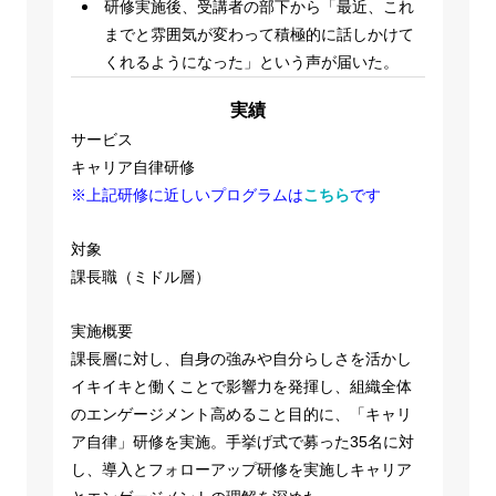
研修実施後、受講者の部下から「最近、これ
までと雰囲気が変わって積極的に話しかけて
くれるようになった」という声が届いた。
実績
サービス
キャリア自律研修
※上記研修に近しいプログラムは
こちら
です
対象
課長職（ミドル層）
実施概要
課長層に対し、自身の強みや自分らしさを活かし
イキイキと働くことで影響力を発揮し、組織全体
のエンゲージメント高めること目的に、「キャリ
ア自律」研修を実施。手挙げ式で募った35名に対
し、導入とフォローアップ研修を実施しキャリア