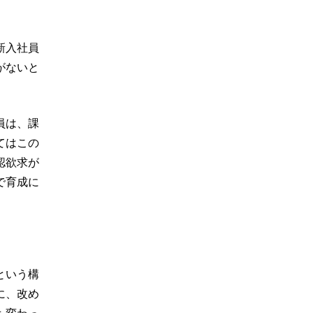
新入社員
がないと
員は、課
てはこの
認欲求が
で育成に
という構
に、改め