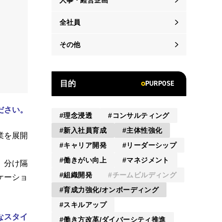
人事・経営企画
全社員
その他
PURPOSE
目的
ださい。
理念浸透
コンサルティング
新入社員育成
主体性強化
業を展開
キャリア開発
リーダーシップ
働きがい向上
マネジメント
、分け隔
組織開発
チームビルディング
ケーショ
育成力強化/オンボーディング
スキルアップ
なスタイ
働き方改革/ダイバーシティ推進