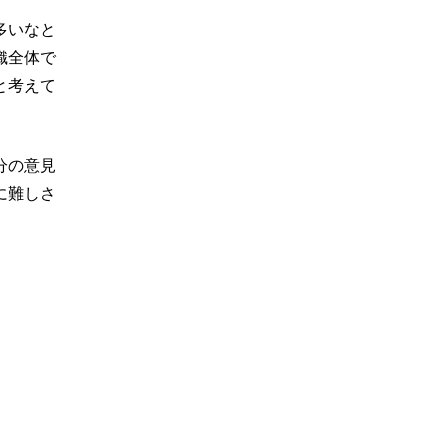
多いなと
織全体で
と考えて
分の意見
に難しさ