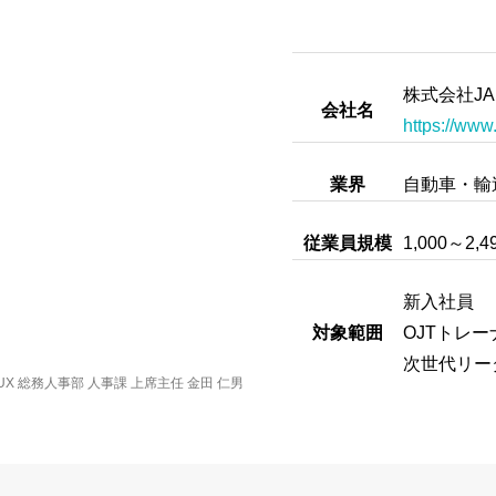
株式会社JA
会社名
https://www
業界
自動車・輸
従業員規模
1,000～2,4
新入社員
対象範囲
OJTトレ
次世代リー
X 総務人事部 人事課 上席主任 金田 仁男