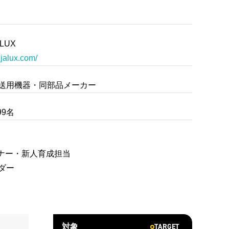
LUX
.jalux.com/
送用機器・同部品メーカー
99名
ーナー・新人育成担当
ダー
TARGET
対象