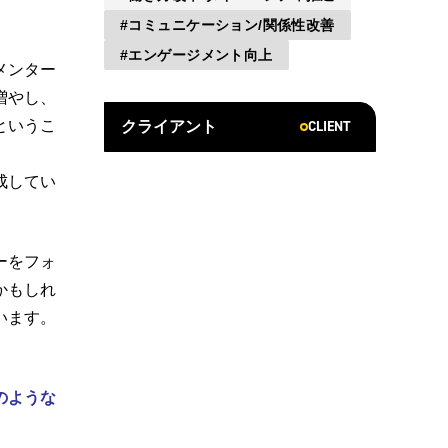
コミュニケーション/関係性改善
エンゲージメント向上
メンター
増やし、
というこ
CLIENT
クライアント
成してい
ーをフォ
かもしれ
います。
のような