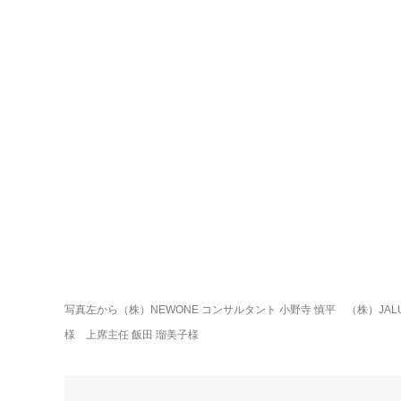
写真左から（株）NEWONE コンサルタント 小野寺 慎平　（株）JALU
様　上席主任 飯田 瑠美子様