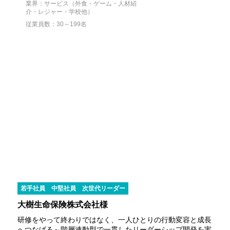
業界：サービス（外食・ゲーム・人材紹
介・レジャー・学校他）
従業員数：30～199名
若手社員
中堅社員
次世代リーダー
大樹生命保険株式会社様
研修をやって終わりではなく、一人ひとりの行動変容と成長
へつなげる～階層連動型で一貫したリーダーシップ開発を実