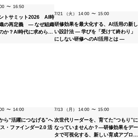
00
〜
16:50
7/21
（火）
14:00
〜
15:00
トサミット2026 AI時
研修効果を最大化する、AI活用の新し
織の再定義 ― なぜ組織
い設計法 ― 学びを「受けて終わり」
のか？AI時代に求められ
にしない研修へのAI活用とは ―
 ―
00
〜
14:00
7/13
（月）
14:00
〜
15:00
”から“活躍につなげる”へ
次世代リーダーを、育てた”つもり”に
ス・ファインダー2.0 活
なっていませんか？―研修効果をデー
タで可視化する、新しい育成アプロー