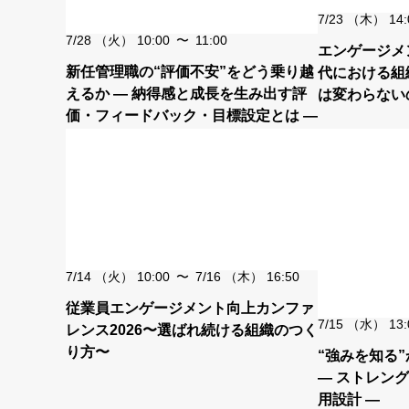
7/23
（木）
14:
7/28
（火）
10:00
〜
11:00
エンゲージメン
新任管理職の“評価不安”をどう乗り越
代における組
えるか ― 納得感と成長を生み出す評
は変わらない
価・フィードバック・目標設定とは ―
る組織の条件
7/14
（火）
10:00
〜
7/16
（木）
16:50
従業員エンゲージメント向上カンファ
7/15
（水）
13:
レンス2026〜選ばれ続ける組織のつく
り方〜
“強みを知る
― ストレング
用設計 ―