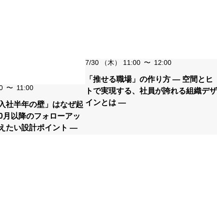
7/30
（木）
11:00
〜
12:00
「推せる職場」の作り方 ― 空間とヒ
0
〜
11:00
トで実現する、社員が誇れる組織デザ
インとは ―
入社半年の壁」はなぜ起
10月以降のフォローアッ
えたい設計ポイント ―