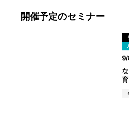
開催予定のセミナー
9/
な
育