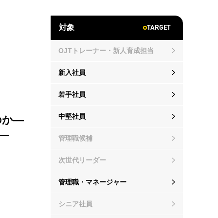
TARGET
対象
OJTトレーナー・新人育成担当
新入社員
若手社員
中堅社員
のか―
―
管理職候補
次世代リーダー
管理職・マネージャー
シニア社員