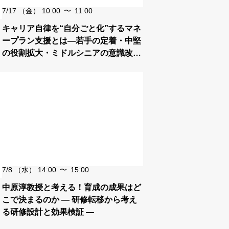
7/17
（金）
10:00
〜
11:00
キャリア自律を“自分ごと化”するマネ
ープラン支援とは―若手の定着・中堅
の役割拡大・ミドルシニアの意識改革
につなげる新たなキャリア支援の切り
口―
7/8
（水）
14:00
〜
15:00
中原淳教授と考える！育成の成果はど
こで決まるのか ― 研修転移から考え
る研修設計と効果検証 ―