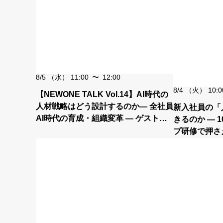
8/5
（水）
11:00
〜
12:00
8/4
（火）
10:0
【NEWONE TALK Vol.14】AI時代の
人材戦略はどう設計するのか― 全社員
新入社員の「
AI時代の育成・組織変革 ― ゲスト：
きるのか ― 
ソフトバンク
プ研修で押さ