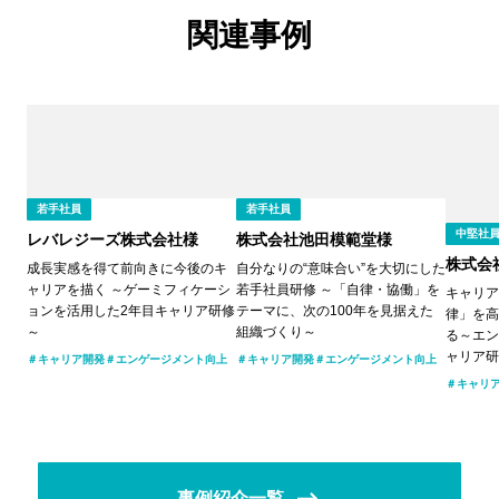
関連事例
若手社員
若手社員
中堅社
レバレジーズ株式会社様
株式会社池田模範堂様
株式会社
成長実感を得て前向きに今後のキ
自分なりの“意味合い”を大切にした
ャリアを描く ～ゲーミフィケーシ
若手社員研修 ～「自律・協働」を
キャリア
ョンを活用した2年目キャリア研修
テーマに、次の100年を見据えた
律」を高
～
組織づくり～
る～エン
ャリア研
キャリア開発
エンゲージメント向上
キャリア開発
エンゲージメント向上
キャリ
事例紹介一覧