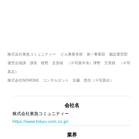
株式会社東急コミュニティー 　ビル事業本部　第一事業部　施設運営部　
運営企画課　課長　牧野　圭吾様　（※写真中央）津野　万里様　（※写
真左）

株式会社NEWONE　コンサルタント　近藤　悠生（※写真右）
会社名
株式会社東急コミュニティー
https://www.tokyu-com.co.jp/
業界