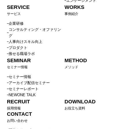
エンゲージメント
け）
SERVICE
WORKS
サービス
事例紹介
キャリアクラフトシリーズ：キャリア支援マネジメント研
修
企業研修
コンサルティング・オファリン
チーム伴走支援組織開発プログラム
グ
Cocolaboを活用した管理職主導型組織開発
人事向けスキル向上
90日で成果を出すマネジャーへ 新任管理職研修
プロダクト
推せる職場ラボ
エンゲージメントが高いチームを作るための、伴走型管理
SEMINAR
METHOD
職プログラム（管理職研修・マネジメント研修）
セミナー情報
メソッド
エンゲージメントを高めるための1on1実践プログラム
セミナー情報
エンゲージメントサーベイ読み解きセミナー
アーカイブ配信セミナー
中途入社者のオンボーディングを成功させるポイント ～
セミナーレポート
人材流動化時代に組織力を高める方法～（上司編）
NEWONE TALK
RECRUIT
DOWNLOAD
シニア社員向け研修
採用情報
お役立ち資料
40代向けキャリア研修
CONTACT
50代向けキャリア研修〜ゲーミフィケーションを通じて明
お問い合わせ
るくキャリアを描く〜