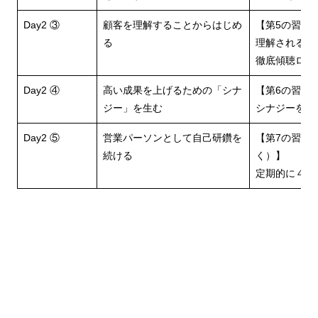
Day2 ③
顧客を理解することからはじめ
【第5の習慣
る
理解される】
徹底傾聴ロー
Day2 ④
高い成果を上げるための「シナ
【第6の習慣
ジー」を生む
シナジーを生
Day2 ⑤
営業パーソンとして自己研鑽を
【第7の習慣
続ける
く）】
定期的に４つ