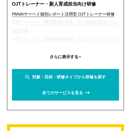
OJTトレーナー・新人育成担当向け研修
PANAIサーベイ個別レポート活用型 OJTトレーナー研修
OJTトレーナー（職場育成担当者）向け個別化育成スキル
強化研修
OJTトレーナー（職場育成担当者）向けフィードバックス
キル向上研修
新入社員のエンゲージメントを高める職場育成へ OJTト
さらに表示する
レーナー研修（新人育成担当者向け研修）
職場に依存しないOJTへ 新人・トレーナー合同研修プロ
対象・目的・研修タイプから研修を探す
グラム
新入社員向け研修
全てのサービスを見る
仕事の進め方研修 with AI
「仕事を設計する力」育成研修（プランニング研修）
強みを認識して活用する、ストレングスワークショップ
【26卒向け】入社時よりエンゲージメントが高い1年後を
つくるための新入社員研修プログラム（新人研修）