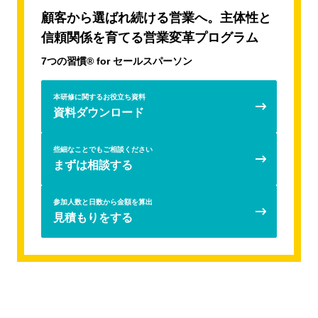
顧客から選ばれ続ける営業へ。主体性と
AIリテラシー向上研修
新人・若手向けビジネスマナー研修
信頼関係を育てる営業変革プログラム
若手社員向けコミュニケーション研修
若手社員向けジョブクラフティング研修
7つの習慣® for セールスパーソン
新入社員向け配属前再マインドセットプログラム
ビジネスマインドシミュレーションAccela
本研修に関するお役立ち資料
資料ダウンロード
新入社員フォローアップ研修
トランジションサポートモデルの新人フォローアップ（新
些細なことでもご相談ください
人フォローアップ研修）
まずは相談する
自らエンゲージメントを高めることができる若手社員を育
てるための3ヶ年育成
参加人数と日数から金額を算出
若手社員向け研修
見積もりをする
AI時代のクリティカルシンキング研修
7つの習慣® for セールスパーソン
若手社員向けキャリア自律研修
「仕事を設計する力」育成研修（プランニング研修）