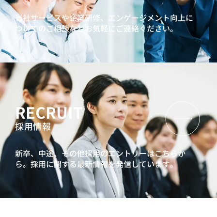
問題発見解決研修
AIリテラシー向上研修
当社サービスや企業研修、エンゲージメント向上に
プロジェクトマネジメントワークショップ
ついてのご相談などお気軽にご連絡ください。
30代向けキャリア研修：自分らしいライフキャリア形成と
は何か？
キャリアクラフトシリーズ：ミドル社員向けキャリア研修
人生100年時代ゲーム『MIRAIZ』
管理職候補向け研修
AI時代の業務効率化研修（管理職向け）
RECRUIT
リーダーシップ開発プログラム
インバスケット型研修
採用情報
プロジェクトマネジメントワークショップ
キャリアクラフトシリーズ：ミドル社員向けキャリア研修
新卒、中途、その他採用のエントリーはこちらか
90日で成果を出すマネジャーへ 新任管理職研修
ら。
採用に関する最新情報を発信しています。
次世代リーダー向け研修
リーダーシップ開発プログラム
インバスケット型研修
プロジェクトマネジメントワークショップ
キャリアクラフトシリーズ：ミドル社員向けキャリア研修