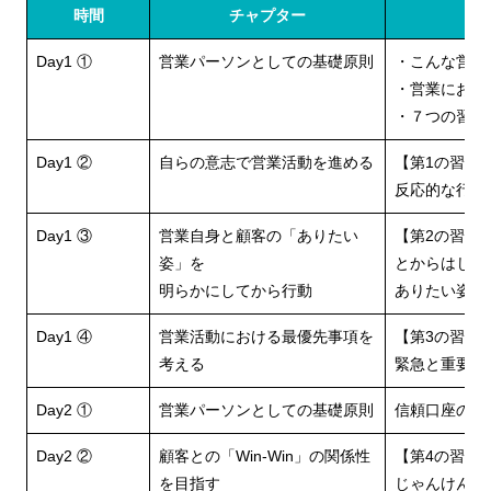
時間
チャプター
Day1 ①
営業パーソンとしての基礎原則
・こんな営業
・営業におけ
・７つの習慣
Day1 ②
自らの意志で営業活動を進める
【第1の習慣
反応的な行動
Day1 ③
営業自身と顧客の「ありたい
【第2の習慣
姿」を
とからはじめ
明らかにしてから行動
ありたい姿は
Day1 ④
営業活動における最優先事項を
【第3の習慣
考える
緊急と重要 
Day2 ①
営業パーソンとしての基礎原則
信頼口座の考
Day2 ②
顧客との「Win-Win」の関係性
【第4の習慣 
を目指す
じゃんけん大