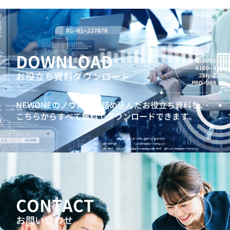
強みを認識して活用する、ストレングスワークショップ
問題発見解決研修
AIリテラシー向上研修
若手社員向けコミュニケーション研修
若手社員向けジョブクラフティング研修
DOWNLOAD
キャリアクラフトシリーズ：若手社員向けキャリア研修
「PURPOSE」
お役立ち資料ダウンロード
人生100年時代ゲーム『MIRAIZ』
ビジネスマインドシミュレーションAccela
NEWONEのノウハウを詰め込んだお役立ち資料を、
こちらからすべて無料でダウンロードできます。
自らエンゲージメントを高めることができる若手社員を育
てるための3ヶ年育成
若手向け360度サーベイを活用した自律的な成長促進プロ
グラム
中堅社員向け研修
7つの習慣® for セールスパーソン
CONTACT
強みを認識して活用する、ストレングスワークショップ
お問い合わせ
リーダーシップ開発プログラム
インバスケット型研修