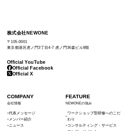
次世代リーダー向け組織開発プログラム
管理職・マネージャー向け研修
AI時代のマネジメント研修
課長育成のための戦略構築研修・アセスメント
株式会社NEWONE
AI時代の業務効率化研修（管理職向け）
〒105-0001
戦略構築研修・​ 事業変革マネジメント研修​
東京都港区虎ノ門3丁目4-7 虎ノ門36森ビル9階
人材ポートフォリオ研修（部長編）
目標設定・評価者研修
Official YouTube
既任管理職研修
新任管理職研修
Official Facebook
推せる職場ゲームで体感するエンゲージメントサーベイ活
Official X
用ワークショップ
エンゲージメント向上ワークショップ～感謝・承認編～
COMPANY
FEATURE
プロジェクトマネジメントワークショップ
会社情報
NEWONEの強み
エンゲージメントサーベイ結果から見た課題別アプローチ
エンゲージメントワークショップ～やりがい向上編～
代表メッセージ
ワークショップ型研修へのこだ
メンバー紹介
わり
マネジメント層向け理念浸透ワークショップ
ニュース
コンサルティング・サービス
中途オンボーディング支援プログラム（受け入れ上司向