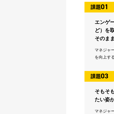
01
課題
エンゲー
ど）を
そのま
マネジャ
を向上す
03
課題
そもそ
たい姿
マネジャ