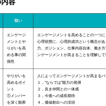
の内容
狙い
エンゲージ
エンゲージメントを高めることの一つに
メントとや
心理状態に、心理的成功という概念があ
りがいを高
力、ポジション、仕事内容自体、働き方
める事の関
ンゲージメントが高まることを理解して
係性
やりがいを
人によってエンゲージメントが高まるパ
高めるポイ
１，“ならでは”能力の発揮
ント
２，良き仲間との一体感
①メンバー
３，今後への成長期待
を深く観察
４，価値創出への没頭