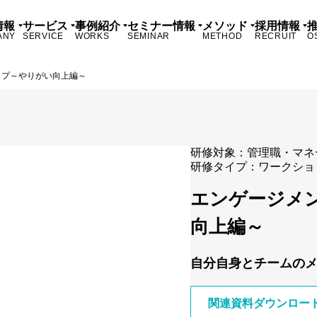
情報
サービス
事例紹介
セミナー情報
メソッド
採用情報
ANY
SERVICE
WORKS
SEMINAR
METHOD
RECRUIT
O
ップ～やりがい向上編～
研修対象：
管理職・マネ
研修タイプ：
ワークショ
エンゲージメ
向上編～
自分自身とチームの
関連資料ダウンロー