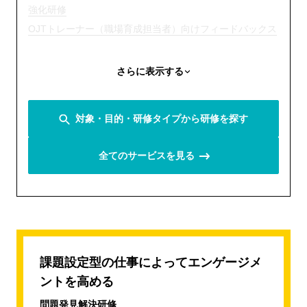
強化研修
OJTトレーナー（職場育成担当者）向けフィードバックス
キル向上研修
新入社員のエンゲージメントを高める職場育成へ OJTト
さらに表示する
レーナー研修（新人育成担当者向け研修）
職場に依存しないOJTへ 新人・トレーナー合同研修プロ
対象・目的・研修タイプから研修を探す
グラム
新入社員向け研修
全てのサービスを見る
仕事の進め方研修 with AI
「仕事を設計する力」育成研修（プランニング研修）
強みを認識して活用する、ストレングスワークショップ
【26卒向け】入社時よりエンゲージメントが高い1年後を
つくるための新入社員研修プログラム（新人研修）
課題設定型の仕事によってエンゲージメ
AIリテラシー向上研修
新人・若手向けビジネスマナー研修
ントを高める
若手社員向けコミュニケーション研修
若手社員向けジョブクラフティング研修
問題発見解決研修