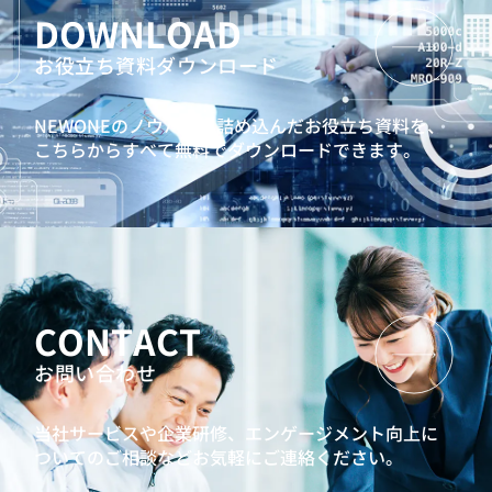
DOWNLOAD
キャリアクラフトシリーズ：若手社員向けキャリア研修
「PURPOSE」
お役立ち資料ダウンロード
人生100年時代ゲーム『MIRAIZ』
ビジネスマインドシミュレーションAccela
NEWONEのノウハウを詰め込んだお役立ち資料を、
こちらからすべて無料でダウンロードできます。
自らエンゲージメントを高めることができる若手社員を育
てるための3ヶ年育成
若手向け360度サーベイを活用した自律的な成長促進プロ
グラム
中堅社員向け研修
7つの習慣® for セールスパーソン
CONTACT
強みを認識して活用する、ストレングスワークショップ
お問い合わせ
リーダーシップ開発プログラム
インバスケット型研修
問題発見解決研修
AIリテラシー向上研修
当社サービスや企業研修、エンゲージメント向上に
プロジェクトマネジメントワークショップ
ついてのご相談などお気軽にご連絡ください。
30代向けキャリア研修：自分らしいライフキャリア形成と