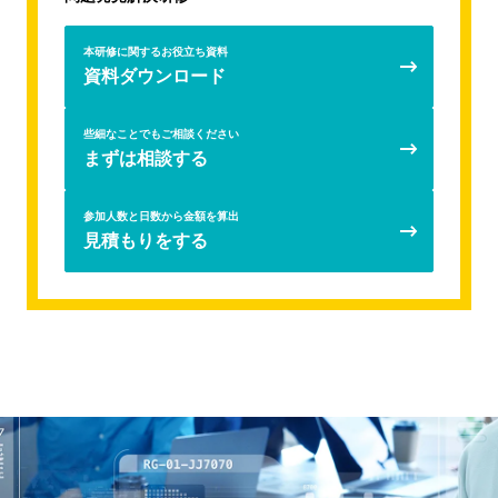
新入社員向け配属前再マインドセットプログラム
ビジネスマインドシミュレーションAccela
本研修に関するお役立ち資料
資料ダウンロード
新入社員フォローアップ研修
トランジションサポートモデルの新人フォローアップ（新
些細なことでもご相談ください
人フォローアップ研修）
まずは相談する
自らエンゲージメントを高めることができる若手社員を育
てるための3ヶ年育成
参加人数と日数から金額を算出
若手社員向け研修
見積もりをする
AI時代のクリティカルシンキング研修
7つの習慣® for セールスパーソン
若手社員向けキャリア自律研修
「仕事を設計する力」育成研修（プランニング研修）
強みを認識して活用する、ストレングスワークショップ
問題発見解決研修
AIリテラシー向上研修
若手社員向けコミュニケーション研修
若手社員向けジョブクラフティング研修