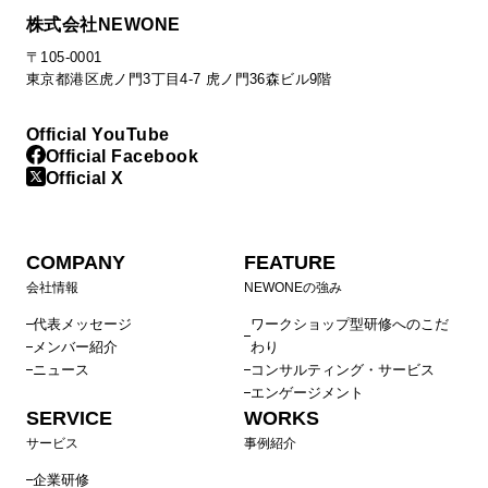
課長育成のための戦略構築研修・アセスメント
株式会社NEWONE
AI時代の業務効率化研修（管理職向け）
〒105-0001
戦略構築研修・​ 事業変革マネジメント研修​
東京都港区虎ノ門3丁目4-7 虎ノ門36森ビル9階
人材ポートフォリオ研修（部長編）
目標設定・評価者研修
Official YouTube
既任管理職研修
新任管理職研修
Official Facebook
推せる職場ゲームで体感するエンゲージメントサーベイ活
Official X
用ワークショップ
エンゲージメント向上ワークショップ～感謝・承認編～
COMPANY
FEATURE
プロジェクトマネジメントワークショップ
会社情報
NEWONEの強み
エンゲージメントサーベイ結果から見た課題別アプローチ
エンゲージメントワークショップ～やりがい向上編～
代表メッセージ
ワークショップ型研修へのこだ
メンバー紹介
わり
マネジメント層向け理念浸透ワークショップ
ニュース
コンサルティング・サービス
中途オンボーディング支援プログラム（受け入れ上司向
エンゲージメント
け）
SERVICE
WORKS
サービス
事例紹介
キャリアクラフトシリーズ：キャリア支援マネジメント研
修
企業研修