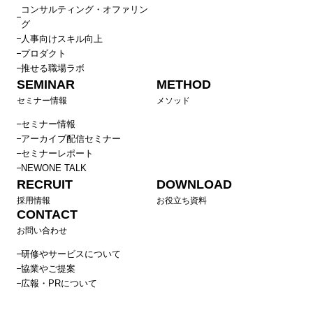
コンサルティング・オファリン
チーム伴走支援組織開発プログラム
グ
Cocolaboを活用した管理職主導型組織開発
人事向けスキル向上
90日で成果を出すマネジャーへ 新任管理職研修
プロダクト
推せる職場ラボ
エンゲージメントが高いチームを作るための、伴走型管理
SEMINAR
METHOD
職プログラム（管理職研修・マネジメント研修）
セミナー情報
メソッド
エンゲージメントを高めるための1on1実践プログラム
セミナー情報
エンゲージメントサーベイ読み解きセミナー
アーカイブ配信セミナー
中途入社者のオンボーディングを成功させるポイント ～
セミナーレポート
人材流動化時代に組織力を高める方法～（上司編）
NEWONE TALK
RECRUIT
DOWNLOAD
シニア社員向け研修
採用情報
お役立ち資料
40代向けキャリア研修
CONTACT
50代向けキャリア研修〜ゲーミフィケーションを通じて明
お問い合わせ
るくキャリアを描く〜
研修やサービスについて
協業やご提案
60代向けキャリア研修〜貢献とコミュニケーションを見つ
広報・PRについて
める〜
経営・役員向け研修