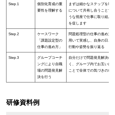
Step.1
個別化育成の重
まずは細かなステップを理
要性を理解する
について共有し合うことで
うな視座で仕事に取り組ん
を促します
Step.2
ケースワーク
問題処理型の仕事の進め方が
「課題設定型の
用いて実感し、自身の日ご
仕事の進め方」
行動や姿勢を振り返る
Step.3
グループコーチ
自分だけで問題発見解決の
ングにより自職
く、グループ内でお互いに
場の問題発見解
ことで全体での気づきのレ
決を行う
研修資料例