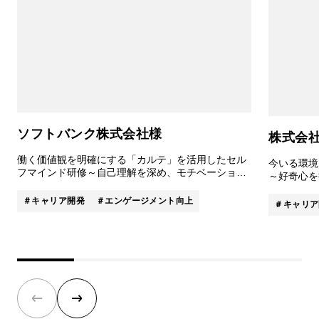
ソフトバンク株式会社様
株式会
働く価値観を明確にする「カルテ」を活用したセル
今いる環境
フマインド研修～自己理解を深め、モチベーション
～好奇心を
を向上する～
る～
キャリア開発
エンゲージメント向上
キャリア