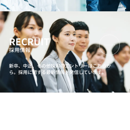
は何か？
キャリアクラフトシリーズ：ミドル社員向けキャリア研修
人生100年時代ゲーム『MIRAIZ』
管理職候補向け研修
AI時代の業務効率化研修（管理職向け）
RECRUIT
リーダーシップ開発プログラム
インバスケット型研修
採用情報
プロジェクトマネジメントワークショップ
キャリアクラフトシリーズ：ミドル社員向けキャリア研修
新卒、中途、その他採用のエントリーはこちらか
90日で成果を出すマネジャーへ 新任管理職研修
ら。
採用に関する最新情報を発信しています。
次世代リーダー向け研修
リーダーシップ開発プログラム
インバスケット型研修
プロジェクトマネジメントワークショップ
キャリアクラフトシリーズ：ミドル社員向けキャリア研修
次世代リーダー向け組織開発プログラム
管理職・マネージャー向け研修
AI時代のマネジメント研修