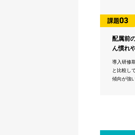
03
課題
配属前
ん慣れ
導入研修
と比較し
傾向が強