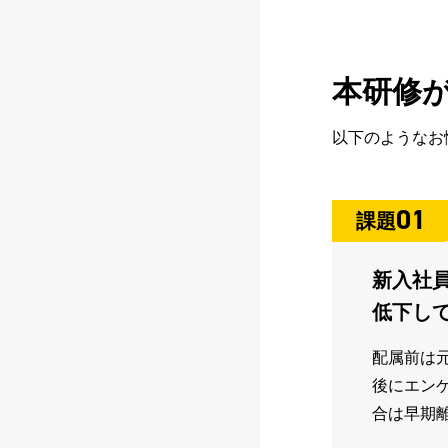
本研修
以下のようなお
01
課題
新入社
低下し
配属前は
後にエン
合は早期