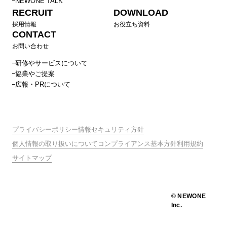
人材流動化時代に組織力を高める方法～（上司編）
NEWONE TALK
RECRUIT
DOWNLOAD
シニア社員向け研修
採用情報
お役立ち資料
40代向けキャリア研修
CONTACT
50代向けキャリア研修〜ゲーミフィケーションを通じて明
お問い合わせ
るくキャリアを描く〜
研修やサービスについて
協業やご提案
60代向けキャリア研修〜貢献とコミュニケーションを見つ
広報・PRについて
める〜
経営・役員向け研修
人材ポートフォリオ研修（部長編）
プライバシーポリシー
情報セキュリティ方針
経営・役員向け組織エンゲージメント向上プログラム
個人情報の取り扱いについて
コンプライアンス基本方針
利用規約
人事・経営企画向け研修
サイトマップ
エンゲージメントサーベイ結果から見た課題別アプローチ
マネジメント層向け理念浸透ワークショップ
チーム伴走支援組織開発プログラム
© NEWONE
Inc.
全社員向け研修
AI活用業務効率化研修（メンバー向け）