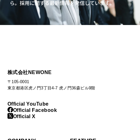
ら。
採用に関する最新情報を発信しています。
次世代リーダー向け研修
リーダーシップ開発プログラム
インバスケット型研修
プロジェクトマネジメントワークショップ
キャリアクラフトシリーズ：ミドル社員向けキャリア研修
次世代リーダー向け組織開発プログラム
管理職・マネージャー向け研修
AI時代のマネジメント研修
課長育成のための戦略構築研修・アセスメント
株式会社NEWONE
AI時代の業務効率化研修（管理職向け）
〒105-0001
戦略構築研修・​ 事業変革マネジメント研修​
東京都港区虎ノ門3丁目4-7 虎ノ門36森ビル9階
人材ポートフォリオ研修（部長編）
目標設定・評価者研修
Official YouTube
既任管理職研修
新任管理職研修
Official Facebook
推せる職場ゲームで体感するエンゲージメントサーベイ活
Official X
用ワークショップ
エンゲージメント向上ワークショップ～感謝・承認編～