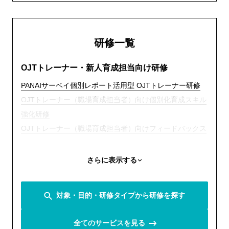
研修一覧
OJTトレーナー・新人育成担当向け研修
PANAIサーベイ個別レポート活用型 OJTトレーナー研修
OJTトレーナー（職場育成担当者）向け個別化育成スキル
強化研修
OJTトレーナー（職場育成担当者）向けフィードバックス
キル向上研修
新入社員のエンゲージメントを高める職場育成へ OJTト
さらに表示する
レーナー研修（新人育成担当者向け研修）
職場に依存しないOJTへ 新人・トレーナー合同研修プロ
対象・目的・研修タイプから研修を探す
グラム
新入社員向け研修
全てのサービスを見る