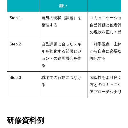
狙い
Step.1
自身の現状（課題）を
コミュニケーション
整理する
自己評価と他者評価
の現状を正しく整理
Step.2
自己課題に合ったスキ
「相手視点・主体性
ルを強化する部署ビジ
から自身に必要なコ
ョンへの参画機会を作
強化する
る
Step.3
職場での行動につなげ
関係性をより良くし
る
方とのコミュニケー
アプローチシナリオ
研修資料例