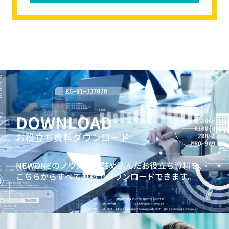
AI時代のクリティカルシンキング研修
7つの習慣® for セールスパーソン
若手社員向けキャリア自律研修
「仕事を設計する力」育成研修（プランニング研修）
強みを認識して活用する、ストレングスワークショップ
問題発見解決研修
AIリテラシー向上研修
若手社員向けコミュニケーション研修
若手社員向けジョブクラフティング研修
DOWNLOAD
キャリアクラフトシリーズ：若手社員向けキャリア研修
「PURPOSE」
お役立ち資料ダウンロード
人生100年時代ゲーム『MIRAIZ』
ビジネスマインドシミュレーションAccela
NEWONEのノウハウを詰め込んだお役立ち資料を、
こちらからすべて無料でダウンロードできます。
自らエンゲージメントを高めることができる若手社員を育
てるための3ヶ年育成
若手向け360度サーベイを活用した自律的な成長促進プロ
グラム