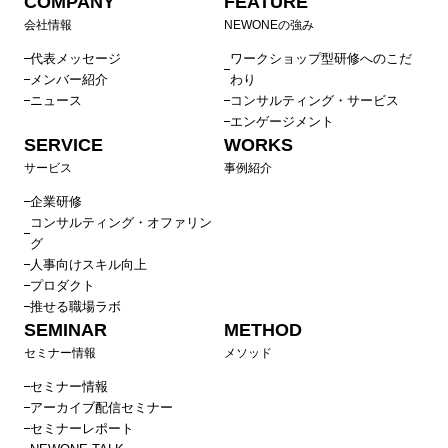
COMPANY
FEATURE
プロジェクトマネジメントワークショップ
会社情報
NEWONEの強み
エンゲージメントサーベイ結果から見た課題別アプローチ
エンゲージメントワークショップ～やりがい向上編～
代表メッセージ
ワークショップ型研修へのこだ
メンバー紹介
わり
マネジメント層向け理念浸透ワークショップ
ニュース
コンサルティング・サービス
中途オンボーディング支援プログラム（受け入れ上司向
エンゲージメント
け）
SERVICE
WORKS
サービス
事例紹介
キャリアクラフトシリーズ：キャリア支援マネジメント研
修
企業研修
コンサルティング・オファリン
チーム伴走支援組織開発プログラム
グ
Cocolaboを活用した管理職主導型組織開発
人事向けスキル向上
90日で成果を出すマネジャーへ 新任管理職研修
プロダクト
推せる職場ラボ
エンゲージメントが高いチームを作るための、伴走型管理
SEMINAR
METHOD
職プログラム（管理職研修・マネジメント研修）
セミナー情報
メソッド
エンゲージメントを高めるための1on1実践プログラム
セミナー情報
エンゲージメントサーベイ読み解きセミナー
アーカイブ配信セミナー
中途入社者のオンボーディングを成功させるポイント ～
セミナーレポート