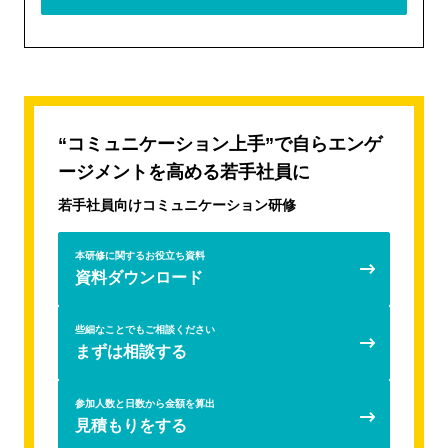
仕事の進め方研修 with AI
「仕事を設計する力」育成研修（プランニング研修）
強みを認識して活用する、ストレングスワークショップ
【26卒向け】入社時よりエンゲージメントが高い1年後を
つくるための新入社員研修プログラム（新人研修）
“コミュニケーション上手”で自らエンゲ
AIリテラシー向上研修
新人・若手向けビジネスマナー研修
ージメントを高める若手社員に
若手社員向けコミュニケーション研修
若手社員向けジョブクラフティング研修
若手社員向けコミュニケーション研修
新入社員向け配属前再マインドセットプログラム
ビジネスマインドシミュレーションAccela
本研修に関するお役立ち資料
資料ダウンロード
新入社員フォローアップ研修
トランジションサポートモデルの新人フォローアップ（新
些細なことでもご相談ください
人フォローアップ研修）
まずは相談する
自らエンゲージメントを高めることができる若手社員を育
てるための3ヶ年育成
参加人数と日数から金額を算出
若手社員向け研修
見積もりをする