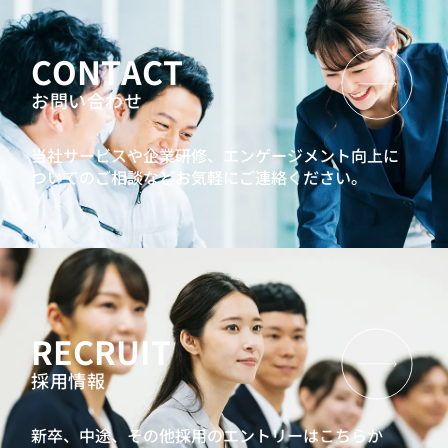
中堅社員向け研修
7つの習慣® for セールスパーソン
CONTACT
強みを認識して活用する、ストレングスワークショップ
お問い合わせ
リーダーシップ開発プログラム
インバスケット型研修
問題発見解決研修
AIリテラシー向上研修
当社サービスや企業研修、エンゲージメント向上に
プロジェクトマネジメントワークショップ
ついてのご相談などお気軽にご連絡ください。
30代向けキャリア研修：自分らしいライフキャリア形成と
は何か？
キャリアクラフトシリーズ：ミドル社員向けキャリア研修
人生100年時代ゲーム『MIRAIZ』
管理職候補向け研修
AI時代の業務効率化研修（管理職向け）
RECRUIT
リーダーシップ開発プログラム
インバスケット型研修
採用情報
プロジェクトマネジメントワークショップ
キャリアクラフトシリーズ：ミドル社員向けキャリア研修
新卒、中途、その他採用のエントリーはこちらか
90日で成果を出すマネジャーへ 新任管理職研修