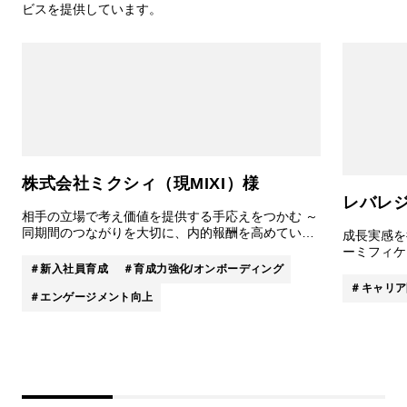
ビスを提供しています。
株式会社ミクシィ（現MIXI）様
レバレ
相手の立場で考え価値を提供する手応えをつかむ ～
同期間のつながりを大切に、内的報酬を高めていき
成長実感を
たい～
ーミフィケ
～
新入社員育成
育成力強化/オンボーディング
キャリア
エンゲージメント向上