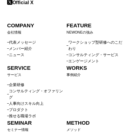
用ワークショップ
Official X
エンゲージメント向上ワークショップ～感謝・承認編～
プロジェクトマネジメントワークショップ
COMPANY
FEATURE
エンゲージメントサーベイ結果から見た課題別アプローチ
会社情報
NEWONEの強み
エンゲージメントワークショップ～やりがい向上編～
代表メッセージ
ワークショップ型研修へのこだ
マネジメント層向け理念浸透ワークショップ
メンバー紹介
わり
中途オンボーディング支援プログラム（受け入れ上司向
ニュース
コンサルティング・サービス
け）
エンゲージメント
SERVICE
WORKS
キャリアクラフトシリーズ：キャリア支援マネジメント研
サービス
事例紹介
修
企業研修
チーム伴走支援組織開発プログラム
コンサルティング・オファリン
Cocolaboを活用した管理職主導型組織開発
グ
90日で成果を出すマネジャーへ 新任管理職研修
人事向けスキル向上
プロダクト
エンゲージメントが高いチームを作るための、伴走型管理
推せる職場ラボ
職プログラム（管理職研修・マネジメント研修）
SEMINAR
METHOD
エンゲージメントを高めるための1on1実践プログラム
セミナー情報
メソッド