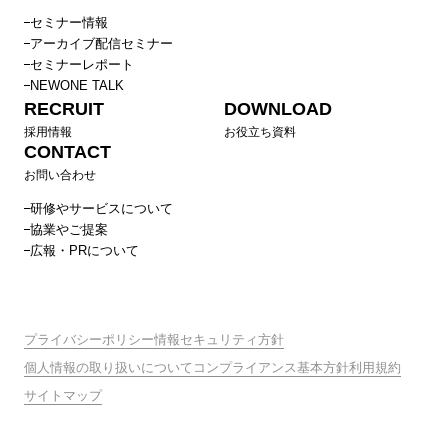
エンゲージメントサーベイ読み解きセミナー
セミナー情報
中途入社者のオンボーディングを成功させるポイント ～
アーカイブ配信セミナー
人材流動化時代に組織力を高める方法～（上司編）
セミナーレポート
NEWONE TALK
シニア社員向け研修
RECRUIT
DOWNLOAD
40代向けキャリア研修
採用情報
お役立ち資料
CONTACT
50代向けキャリア研修〜ゲーミフィケーションを通じて明
お問い合わせ
るくキャリアを描く〜
60代向けキャリア研修〜貢献とコミュニケーションを見つ
研修やサービスについて
協業やご提案
める〜
広報・PRについて
経営・役員向け研修
人材ポートフォリオ研修（部長編）
経営・役員向け組織エンゲージメント向上プログラム
プライバシーポリシー
情報セキュリティ方針
人事・経営企画向け研修
個人情報の取り扱いについて
コンプライアンス基本方針
利用規約
エンゲージメントサーベイ結果から見た課題別アプローチ
サイトマップ
マネジメント層向け理念浸透ワークショップ
チーム伴走支援組織開発プログラム