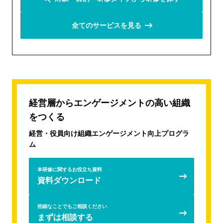
グラム
新入社員向け研修
全てのサービスを見る
仕事の進め方研修 with AI
「仕事を設計する力」育成研修（プランニング研修）
強みを認識して活用する、ストレングスワークショップ
【26卒向け】入社時よりエンゲージメントが高い1年後を
つくるための新入社員研修プログラム（新人研修）
経営層からエンゲージメントの高い組織
AIリテラシー向上研修
新人・若手向けビジネスマナー研修
をつくる
若手社員向けコミュニケーション研修
若手社員向けジョブクラフティング研修
経営・役員向け組織エンゲージメント向上プログラ
ム
新入社員向け配属前再マインドセットプログラム
ビジネスマインドシミュレーションAccela
本研修に関するお役立ち資料
新入社員フォローアップ研修
資料ダウンロード
トランジションサポートモデルの新人フォローアップ（新
人フォローアップ研修）
些細なことでもご相談ください
自らエンゲージメントを高めることができる若手社員を育
まずは相談する