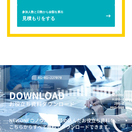
てるための3ヶ年育成
若手社員向け研修
参加人数と日数から金額を算出
見積もりをする
AI時代のクリティカルシンキング研修
7つの習慣® for セールスパーソン
若手社員向けキャリア自律研修
「仕事を設計する力」育成研修（プランニング研修）
強みを認識して活用する、ストレングスワークショップ
問題発見解決研修
AIリテラシー向上研修
若手社員向けコミュニケーション研修
若手社員向けジョブクラフティング研修
キャリアクラフトシリーズ：若手社員向けキャリア研修
DOWNLOAD
「PURPOSE」
お役立ち資料ダウンロード
人生100年時代ゲーム『MIRAIZ』
ビジネスマインドシミュレーションAccela
NEWONEのノウハウを詰め込んだお役立ち資料を、
自らエンゲージメントを高めることができる若手社員を育
こちらからすべて無料でダウンロードできます。
てるための3ヶ年育成