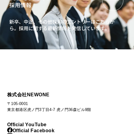
採用情報
キャリアクラフトシリーズ：ミドル社員向けキャリア研修
90日で成果を出すマネジャーへ 新任管理職研修
新卒、中途、その他採用のエントリーはこちらか
次世代リーダー向け研修
ら。
採用に関する最新情報を発信しています。
リーダーシップ開発プログラム
インバスケット型研修
プロジェクトマネジメントワークショップ
キャリアクラフトシリーズ：ミドル社員向けキャリア研修
次世代リーダー向け組織開発プログラム
管理職・マネージャー向け研修
AI時代のマネジメント研修
課長育成のための戦略構築研修・アセスメント
株式会社NEWONE
AI時代の業務効率化研修（管理職向け）
戦略構築研修・​ 事業変革マネジメント研修​
〒105-0001
東京都港区虎ノ門3丁目4-7 虎ノ門36森ビル9階
人材ポートフォリオ研修（部長編）
目標設定・評価者研修
既任管理職研修
新任管理職研修
Official YouTube
推せる職場ゲームで体感するエンゲージメントサーベイ活
Official Facebook