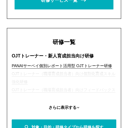
研修サービス一覧
研修一覧
OJTトレーナー・新人育成担当向け研修
PANAIサーベイ個別レポート活用型 OJTトレーナー研修
OJTトレーナー（職場育成担当者）向け個別化育成スキル
強化研修
OJTトレーナー（職場育成担当者）向けフィードバックス
キル向上研修
新入社員のエンゲージメントを高める職場育成へ OJTト
さらに表示する
レーナー研修（新人育成担当者向け研修）
職場に依存しないOJTへ 新人・トレーナー合同研修プロ
対象・目的・研修タイプから研修を探す