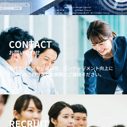
若手向け360度サーベイを活用した自律的な成長促進プロ
グラム
中堅社員向け研修
7つの習慣® for セールスパーソン
強みを認識して活用する、ストレングスワークショップ
CONTACT
リーダーシップ開発プログラム
インバスケット型研修
お問い合わせ
問題発見解決研修
AIリテラシー向上研修
プロジェクトマネジメントワークショップ
当社サービスや企業研修、エンゲージメント向上に
30代向けキャリア研修：自分らしいライフキャリア形成と
ついてのご相談などお気軽にご連絡ください。
は何か？
キャリアクラフトシリーズ：ミドル社員向けキャリア研修
人生100年時代ゲーム『MIRAIZ』
管理職候補向け研修
AI時代の業務効率化研修（管理職向け）
リーダーシップ開発プログラム
インバスケット型研修
RECRUIT
プロジェクトマネジメントワークショップ