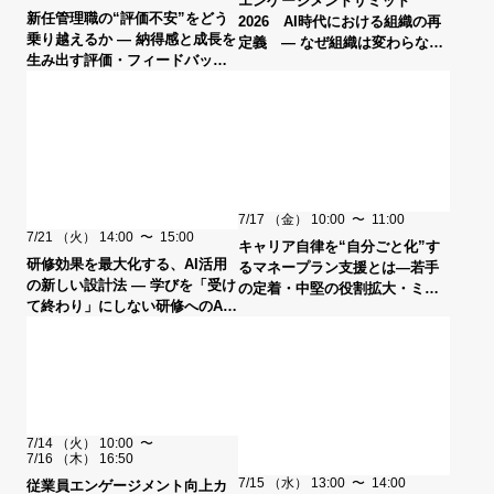
エンゲージメントサミット
新任管理職の“評価不安”をどう
2026 AI時代における組織の再
乗り越えるか ― 納得感と成長を
定義 ― なぜ組織は変わらない
生み出す評価・フィードバッ
のか？AI時代に求められる組織
ク・目標設定とは ―
の条件 ―
7/17
（金）
10:00
〜
11:00
7/21
（火）
14:00
〜
15:00
キャリア自律を“自分ごと化”す
研修効果を最大化する、AI活用
るマネープラン支援とは―若手
の新しい設計法 ― 学びを「受け
の定着・中堅の役割拡大・ミド
て終わり」にしない研修へのAI
ルシニアの意識改革につなげる
活用とは ―
新たなキャリア支援の切り口―
7/14
（火）
10:00
〜
7/16
（木）
16:50
7/15
（水）
13:00
〜
14:00
従業員エンゲージメント向上カ