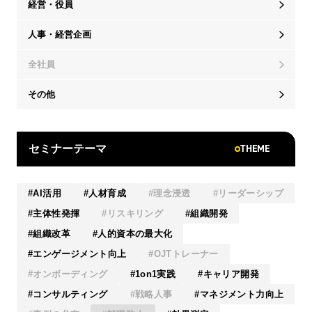
経営・役員
人事・経営企画
全社員
その他
THEME
セミナーテーマ
AI活用
人材育成
理念浸透
リーダーシップ
主体性発揮
リスキリング
組織開発
組織改革
人的資本の最大化
エンゲージメント向上
OJTトレーナー
オンボーディング
1on1実践
キャリア開発
コンサルティング
戦略人事
マネジメント力向上