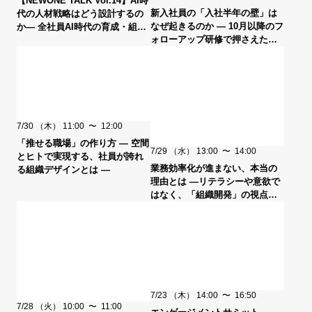
【NEWONE TALK Vol.14】AI時
新入社員の「入社半年の壁」は
代の人材戦略はどう設計するの
なぜ起きるのか ― 10月以降のフ
か― 全社員AI時代の育成・組織
ォローアップ研修で押さえたい
変革 ― ゲスト：ソフトバンク
設計ポイント ―
7/30
（木）
11:00
〜
12:00
「推せる職場」の作り方 ― 空間
7/29
（水）
13:00
〜
14:00
とヒトで実現する、社員が誇れ
業務効率化が進まない、本当の
る組織デザインとは ―
理由とは ―リテラシーや意欲で
はなく、「組織開発」の視点か
ら捉え直す―
7/23
（木）
14:00
〜
16:50
7/28
（火）
10:00
〜
11:00