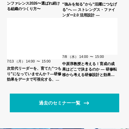
ンファレンス2026〜選ばれ続け
“強みを知る”から“活躍につなげ
る組織のつくり方〜
る”へ ― ストレングス・ファイ
ンダー2.0 活用設計 ―
7/8
（水）
14:00
〜
15:00
7/13
（月）
14:00
〜
15:00
中原淳教授と考える！育成の成
次世代リーダーを、育てた”つも
果はどこで決まるのか ― 研修転
り”になっていませんか？―研修
移から考える研修設計と効果検
効果をデータで可視化する、新
証 ―
しい育成アプローチ―
過去のセミナー一覧