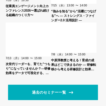
7/16
（木）
16:50
7/15
（水）
13:00
〜
14:00
従業員エンゲージメント向上カ
ンファレンス2026〜選ばれ続け
“強みを知る”から“活躍につなげ
る組織のつくり方〜
る”へ ― ストレングス・ファイ
ンダー2.0 活用設計 ―
7/8
（水）
14:00
〜
15:00
7/13
（月）
14:00
〜
15:00
中原淳教授と考える！育成の成
次世代リーダーを、育てた”つも
果はどこで決まるのか ― 研修転
り”になっていませんか？―研修
移から考える研修設計と効果検
効果をデータで可視化する、新
証 ―
しい育成アプローチ―
過去のセミナー一覧