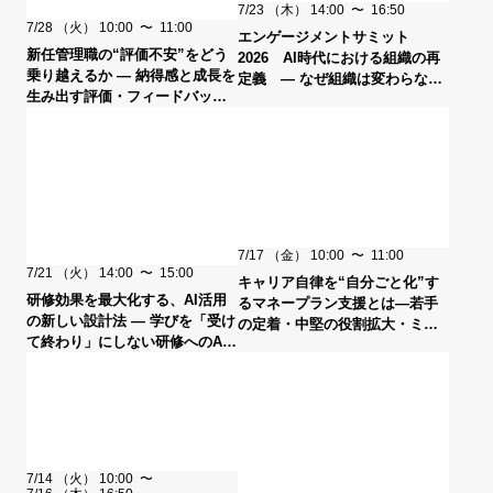
7/23
（木）
14:00
〜
16:50
7/28
（火）
10:00
〜
11:00
エンゲージメントサミット
新任管理職の“評価不安”をどう
2026 AI時代における組織の再
乗り越えるか ― 納得感と成長を
定義 ― なぜ組織は変わらない
生み出す評価・フィードバッ
のか？AI時代に求められる組織
ク・目標設定とは ―
の条件 ―
7/17
（金）
10:00
〜
11:00
7/21
（火）
14:00
〜
15:00
キャリア自律を“自分ごと化”す
研修効果を最大化する、AI活用
るマネープラン支援とは―若手
の新しい設計法 ― 学びを「受け
の定着・中堅の役割拡大・ミド
て終わり」にしない研修へのAI
ルシニアの意識改革につなげる
活用とは ―
新たなキャリア支援の切り口―
7/14
（火）
10:00
〜