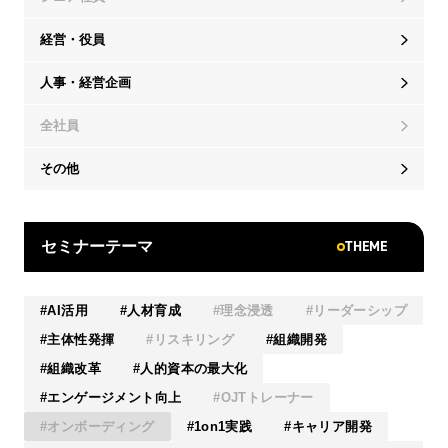
経営・役員
人事・経営企画
全社員
その他
THEME
セミナーテーマ
AI活用
人材育成
理念浸透
リーダーシップ
主体性発揮
リスキリング
組織開発
組織改革
人的資本の最大化
エンゲージメント向上
OJTトレーナー
オンボーディング
1on1実践
キャリア開発