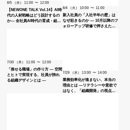
8/5
（水）
11:00
〜
12:00
8/4
（火）
10:00
〜
11:00
【NEWONE TALK Vol.14】AI時
新入社員の「入社半年の壁」は
代の人材戦略はどう設計するの
なぜ起きるのか ― 10月以降のフ
か― 全社員AI時代の育成・組織
ォローアップ研修で押さえたい
変革 ― ゲスト：ソフトバンク
設計ポイント ―
7/30
（木）
11:00
〜
12:00
「推せる職場」の作り方 ― 空間
7/29
（水）
13:00
〜
14:00
とヒトで実現する、社員が誇れ
業務効率化が進まない、本当の
る組織デザインとは ―
理由とは ―リテラシーや意欲で
はなく、「組織開発」の視点か
ら捉え直す―