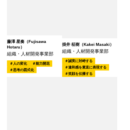
藤澤 星奏（Fujisawa
掛井 柾樹（Kakei Masaki）
Hotaru）
組織・人材開発事業部
組織・人材開発事業部
誠実に対峙する
人の変化
能力開花
違和感を素直に表現する
思考の図式化
笑顔を伝播する