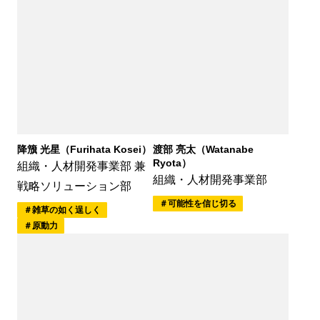
降籏 光星（Furihata Kosei）
渡部 亮太（Watanabe
Ryota）
組織・人材開発事業部 兼
組織・人材開発事業部
戦略ソリューション部
可能性を信じ切る
雑草の如く逞しく
原動力