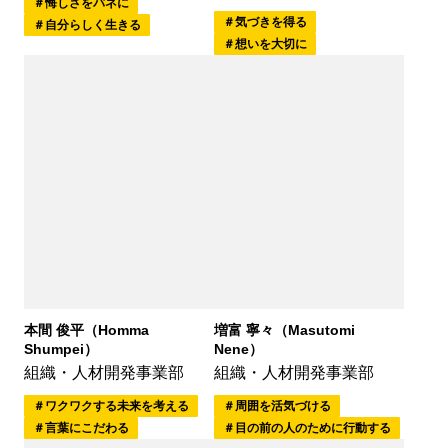
悔しさをバネに
気づきを得る
自分らしく生きる
想いを大切に
増富 寧々（Masutomi
本間 俊平（Homma
Nene）
Shumpei）
組織・人材開発事業部
組織・人材開発事業部
周囲を活気づける
ワクワクする未来を考える
目の前の人のために行動する
言葉にこだわる