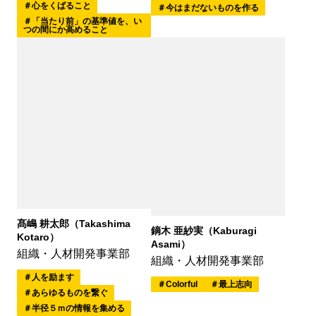
心をくばること
今はまだないものを作る
「当たり前」の基準値を、い
つの間にか高めること
髙嶋 耕太郎（Takashima
鏑木 亜紗実（Kaburagi
Kotaro）
Asami）
組織・人材開発事業部
組織・人材開発事業部
人を励ます
Colorful
最上志向
あらゆるものを繋ぐ
半径５ｍの情報を集める