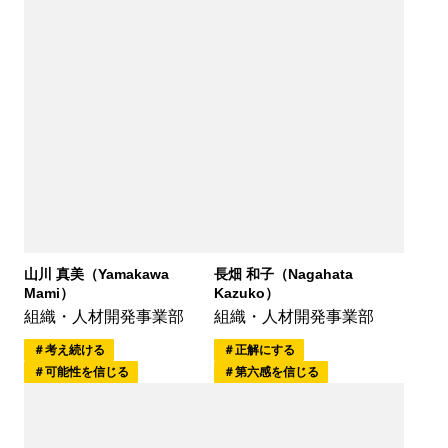
山川 真美（Yamakawa
長畑 和子（Nagahata
Mami）
Kazuko）
組織・人材開発事業部
組織・人材開発事業部
考え続ける
正解にする
可能性を信じる
第六感を信じる