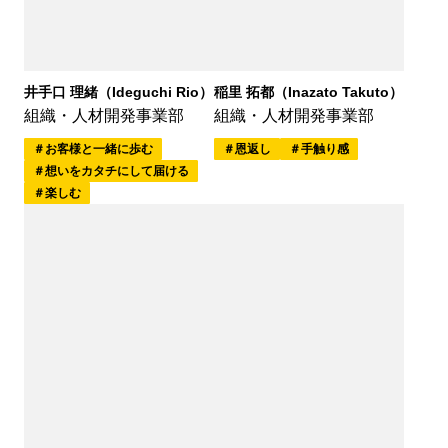
井手口 理緒（Ideguchi Rio）
稲里 拓都（Inazato Takuto）
組織・人材開発事業部
組織・人材開発事業部
お客様と一緒に歩む
恩返し
手触り感
想いをカタチにして届ける
楽しむ