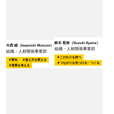
鈴木 彩奈（Suzuki Ayana）
今西 睦（Imanishi Mutumi）
組織・人材開発事業部
組織・人材開発事業部
こだわりを持つ
変化
捉え方を変える
つながりを見つける・つくる
背景を考える