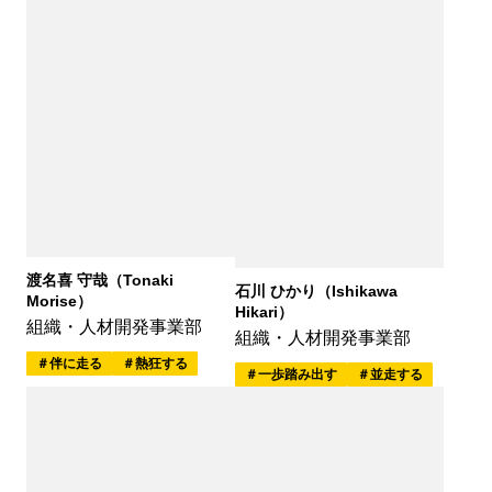
渡名喜 守哉（Tonaki
石川 ひかり（Ishikawa
Morise）
Hikari）
組織・人材開発事業部
組織・人材開発事業部
伴に走る
熱狂する
一歩踏み出す
並走する