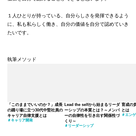
１人ひとりが持っている、自分らしさを発揮できるよう
に、私も私らしく働き、自分の価値を自分で認めていき
たいです。
執筆メソッド
「このままでいいのか？」成長
Lead the selfから始まるリーダ
育成の
の踊り場に立つ30代中堅社員の
ーシップの本質とは？～メンバ
とは
エンゲ
キャリア自律支援とは
ーの自律性を引き出す関係性づ
キャリア開発
くり～
リーダーシップ