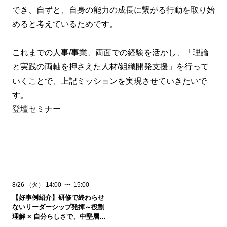
でき、自ずと、自身の能力の成長に繋がる行動を取り始
めると考えているためです。
これまでの人事
/
事業、両面での経験を活かし、「理論
と実践の両軸を押さえた人材
/
組織開発支援」を行って
いくことで、上記ミッションを実現させていきたいで
す。
登壇セミナー
8/26
（火）
14:00
〜
15:00
【好事例紹介】研修で終わらせ
ないリーダーシップ発揮～役割
理解 × 自分らしさで、中堅層が
職場で影響力を発揮するための