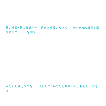
新人社員×新人育成担当で語る入社後のリアル──それぞれの成長を応
援するウェットな関係
自分らしさは捨てない。入社して1年でたどり着いた、私らしい働き
方