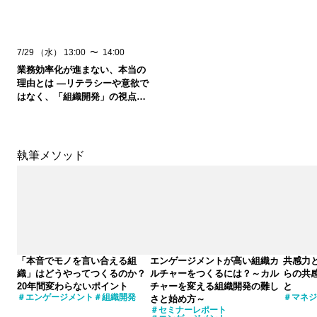
7/29
（水）
13:00
〜
14:00
業務効率化が進まない、本当の
理由とは ―リテラシーや意欲で
はなく、「組織開発」の視点か
ら捉え直す―
執筆メソッド
「本音でモノを言い合える組
エンゲージメントが高い組織カ
共感力
織」はどうやってつくるのか？
ルチャーをつくるには？～カル
らの共
20年間変わらないポイント
チャーを変える組織開発の難し
と
エンゲージメント
組織開発
マネジ
さと始め方～
セミナーレポート