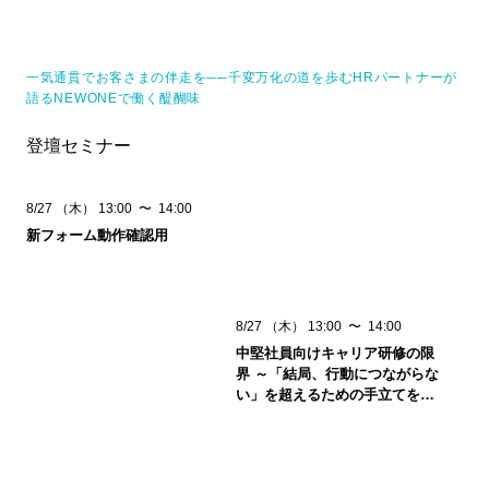
一気通貫でお客さまの伴走を──千変万化の道を歩むHRパートナーが
語るNEWONEで働く醍醐味
登壇セミナー
8/27
（木）
13:00
〜
14:00
新フォーム動作確認用
8/27
（木）
13:00
〜
14:00
中堅社員向けキャリア研修の限
界 ～「結局、行動につながらな
い」を超えるための手立てを考
える～