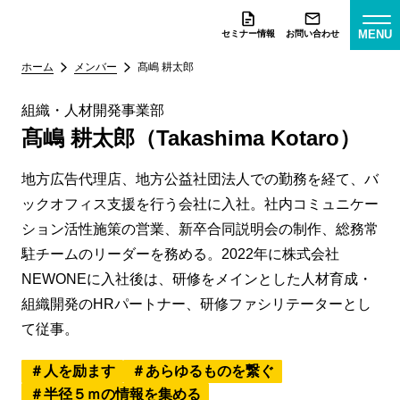
MENU
セミナー情報
お問い合わせ
ホーム
メンバー
髙嶋 耕太郎
組織・人材開発事業部
髙嶋 耕太郎（Takashima Kotaro）
地方広告代理店、地方公益社団法人での勤務を経て、バ
ックオフィス支援を行う会社に入社。社内コミュニケー
ション活性施策の営業、新卒合同説明会の制作、総務常
駐チームのリーダーを務める。2022年に株式会社
NEWONEに入社後は、研修をメインとした人材育成・
組織開発のHRパートナー、研修ファシリテーターとし
て従事。
人を励ます
あらゆるものを繋ぐ
半径５ｍの情報を集める