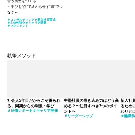
合う風土をつくる
～学びを“点”で終わらせず“線”でつ
なぐ～
コンサルティング
新入社員育成
主体性強化
キャリア開発
マネジメント
執筆メソッド
社会人5年目だからこそ得られ
中堅社員の巻き込み力はどう高
新入社
る、同期からの刺激・学び
める？〜注目すべき3つのポイ
るため
研修レポート
キャリア開発
ント〜
わりと
リーダーシップ
離職防