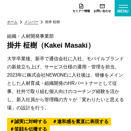
MENU
セミナー情報
お問い合わせ
ホーム
メンバー
掛井 柾樹
組織・人材開発事業部
掛井 柾樹（Kakei Masaki）
大学卒業後、新卒で通信会社に入社。モバイルブランド
の新規立ち上げ、サービス仕様の運用・管理を担当。
2023年に株式会社NEWONEに入社後は、研修をメイン
とした人材育成・組織開発のHRパートナーとして従
事。社外で取り組む個人向けのコーチング経験を活か
し、新入社員から管理職の方々が「変わりたいと思える
場」の設計を行う。
誠実に対峙する
違和感を素直に表現する
笑顔を伝播する