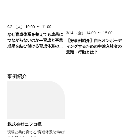
9/8
（火）
10:00
〜
11:00
3/14
（金）
14:00
〜
15:00
なぜ育成体系を整えても成果に
つながらないのか―育成と事業
【好事例紹介】自らオンボーデ
成果を結び付ける育成体系の考
ィングするための中途入社者の
え方―
意識・行動とは？
事例紹介
株式会社ニフコ様
現場と共に育てる“育成体系”が学び