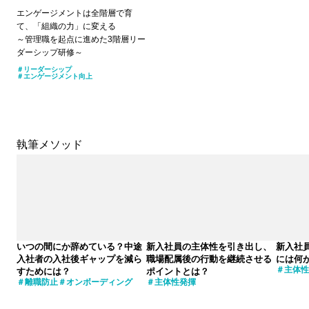
エンゲージメントは全階層で育
て、「組織の力」に変える
～管理職を起点に進めた3階層リー
ダーシップ研修～
リーダーシップ
エンゲージメント向上
執筆メソッド
いつの間にか辞めている？中途
新入社員の主体性を引き出し、
新入社
入社者の入社後ギャップを減ら
職場配属後の行動を継続させる
には何
主体性
すためには？
ポイントとは？
離職防止
オンボーディング
主体性発揮