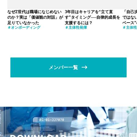
なぜZ世代は職場になじめない
3年目はキャリアを“立て直
「自己
のか？実は「価値観の対話」が
す”タイミング──自律的成長を
ではない
足りていなかった
支援するには？
ベース
オンボーディング
主体性発揮
主体性
メンバー一覧