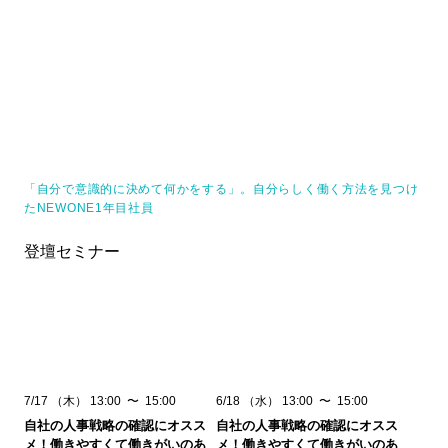
「自分で意識的に決めて何かをする」。自分らしく働く方法を見つけ
たNEWONE1年目社員
登壇セミナー
7/17
（木）
13:00
〜
15:00
6/18
（水）
13:00
〜
15:00
自社の人事戦略の確認にオスス
自社の人事戦略の確認にオスス
メ！働きやすくて働きがいのあ
メ！働きやすくて働きがいのあ