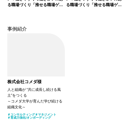
る職場づくり「推せる職場ゲー
る職場づくり「推せる職場ゲー
ム」体験会 Zoomにてオンライ
ム」体験会 Zoomにてオンライ
ン開催
ン開催
事例紹介
株式会社コメダ様
人と組織が “共に成長し続ける風
土”をつくる
～コメダ大学が育んだ学び続ける
組織文化～
コンサルティング
マネジメント
育成力強化/オンボーディング