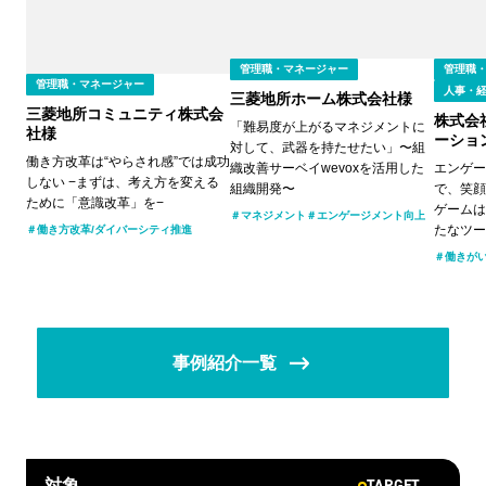
管理職
管理職・マネージャー
管理職・マネージャー
人事・
三菱地所ホーム株式会社様
三菱地所コミュニティ株式会
株式会
「難易度が上がるマネジメントに
社様
ーショ
対して、武器を持たせたい」〜組
働き方改革は“やらされ感”では成功
エンゲー
織改善サーベイwevoxを活用した
しない −まずは、考え方を変える
で、笑顔
組織開発〜
ために「意識改革」を−
ゲームは
マネジメント
エンゲージメント向上
たなツー
働き方改革/ダイバーシティ推進
働きが
事例紹介一覧
TARGET
対象