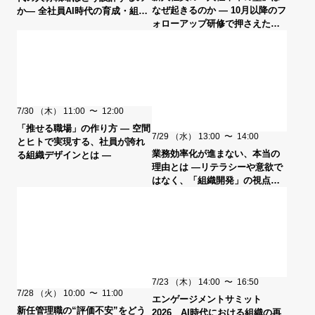
なぜ起きるのか ― 10月以降のフ
か― 全社員AI時代の育成・組織
ォローアップ研修で押さえたい
変革 ― ゲスト：ソフトバンク
設計ポイント ―
7/30
（木）
11:00
〜
12:00
「推せる職場」の作り方 ― 空間
7/29
（水）
13:00
〜
14:00
とヒトで実現する、社員が誇れ
業務効率化が進まない、本当の
る組織デザインとは ―
理由とは ―リテラシーや意欲で
はなく、「組織開発」の視点か
ら捉え直す―
7/23
（木）
14:00
〜
16:50
7/28
（火）
10:00
〜
11:00
エンゲージメントサミット
新任管理職の“評価不安”をどう
2026 AI時代における組織の再