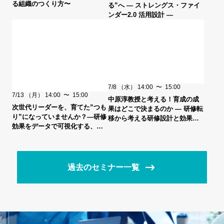
る組織のつくり方〜
る”へ ― ストレングス・ファイ
ンダー2.0 活用設計 ―
7/8
（水）
14:00
〜
15:00
7/13
（月）
14:00
〜
15:00
中原淳教授と考える！育成の成
次世代リーダーを、育てた”つも
果はどこで決まるのか ― 研修転
り”になっていませんか？―研修
移から考える研修設計と効果検
効果をデータで可視化する、新
証 ―
しい育成アプローチ―
過去のセミナー一覧