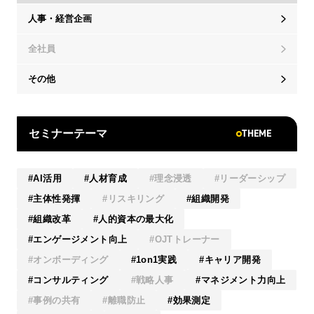
人事・経営企画
全社員
その他
THEME
セミナーテーマ
AI活用
人材育成
理念浸透
リーダーシップ
主体性発揮
リスキリング
組織開発
組織改革
人的資本の最大化
エンゲージメント向上
OJTトレーナー
オンボーディング
1on1実践
キャリア開発
コンサルティング
戦略人事
マネジメント力向上
事例の共有
離職防止
効果測定