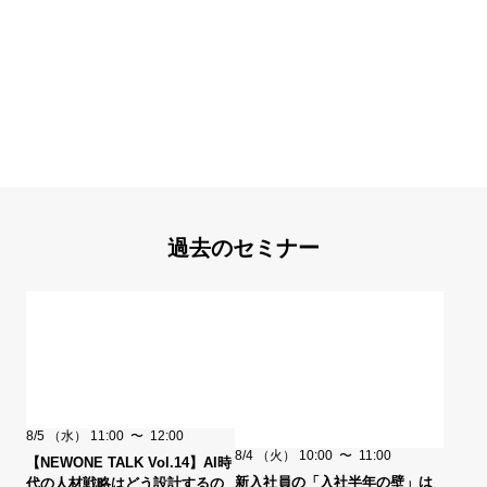
過去のセミナー
8/5
（水）
11:00
〜
12:00
8/4
（火）
10:00
〜
11:00
【NEWONE TALK Vol.14】AI時
新入社員の「入社半年の壁」は
代の人材戦略はどう設計するの