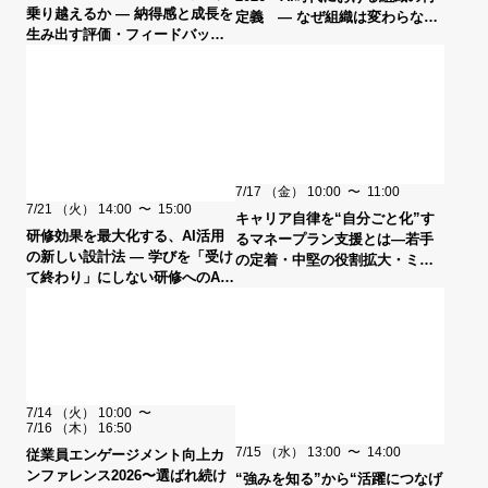
乗り越えるか ― 納得感と成長を
定義 ― なぜ組織は変わらない
生み出す評価・フィードバッ
のか？AI時代に求められる組織
ク・目標設定とは ―
の条件 ―
7/17
（金）
10:00
〜
11:00
7/21
（火）
14:00
〜
15:00
キャリア自律を“自分ごと化”す
研修効果を最大化する、AI活用
るマネープラン支援とは―若手
の新しい設計法 ― 学びを「受け
の定着・中堅の役割拡大・ミド
て終わり」にしない研修へのAI
ルシニアの意識改革につなげる
活用とは ―
新たなキャリア支援の切り口―
7/14
（火）
10:00
〜
7/16
（木）
16:50
7/15
（水）
13:00
〜
14:00
従業員エンゲージメント向上カ
ンファレンス2026〜選ばれ続け
“強みを知る”から“活躍につなげ