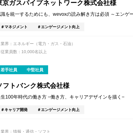
東京ガスパイプネットワーク株式会社様
認識を統一するためにも、wevoxの読み解き方は必須 ～エン
マネジメント
エンゲージメント向上
業界：エネルギー（電力・ガス・石油）
従業員数：10,000名以上
若手社員
中堅社員
ソフトバンク株式会社様
人生100年時代の働き方 −働き方、キャリアデザインを描く−
キャリア開発
エンゲージメント向上
業界：情報・通信・ソフト