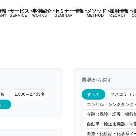
情報
サービス
事例紹介
セミナー情報
メソッド
採用情報
ANY
SERVICE
WORKS
SEMINAR
METHOD
RECRUIT
O
業界から探す
9名
1,000～2,499名
マスコミ（テ
すべて
名以上
コンサル・シンクタンク
金融（保険・証券・銀行
自動車・輸送用機器・同
医療・化粧品・化学系メ