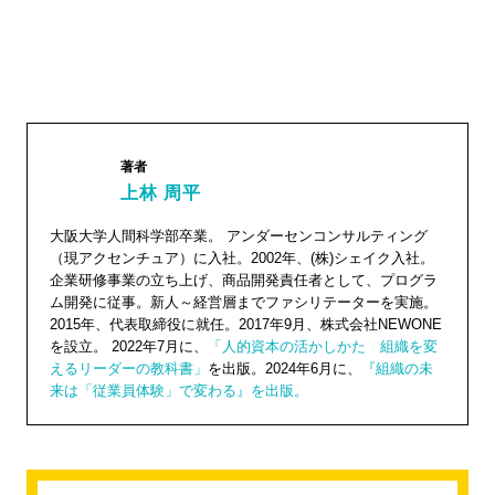
著者
上林 周平
上林 周
大阪大学人間科学部卒業。 アンダーセンコンサルティング
（現アクセンチュア）に入社。2002年、(株)シェイク入社。
平"
企業研修事業の立ち上げ、商品開発責任者として、プログラ
width="1
ム開発に従事。新人～経営層までファシリテーターを実施。
04"
2015年、代表取締役に就任。2017年9月、株式会社NEWONE
を設立。 2022年7月に、
「人的資本の活かしかた 組織を変
height="
えるリーダーの教科書」
を出版。2024年6月に、
『組織の未
104">
来は「従業員体験」で変わる』を出版。