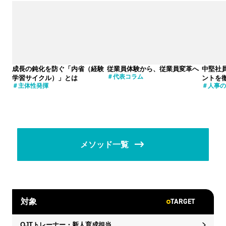
成長の鈍化を防ぐ「内省（経験
従業員体験から、従業員変革へ
中堅社
代表コラム
学習サイクル）」とは
ントを
主体性発揮
人事の
メソッド一覧
TARGET
対象
OJTトレーナー・新人育成担当