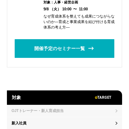
対象：
人事・経営企画
9/8
（火）
10:00
〜
11:00
なぜ育成体系を整えても成果につながらな
いのか―育成と事業成果を結び付ける育成
体系の考え方―
開催予定のセミナー一覧
TARGET
対象
OJTトレーナー・新人育成担当
新入社員