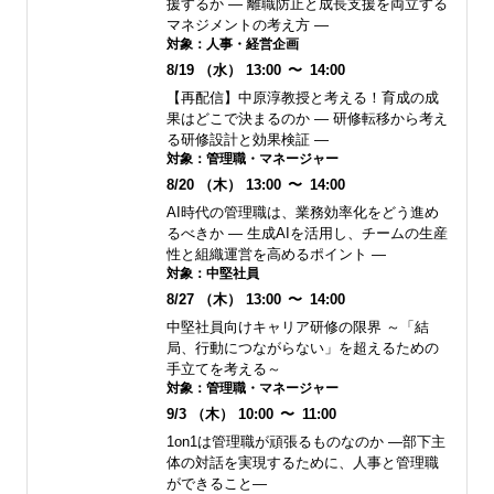
援するか ― 離職防止と成長支援を両立する
マネジメントの考え方 ―
対象：
人事・経営企画
8/19
（水）
13:00
〜
14:00
【再配信】中原淳教授と考える！育成の成
果はどこで決まるのか ― 研修転移から考え
る研修設計と効果検証 ―
対象：
管理職・マネージャー
8/20
（木）
13:00
〜
14:00
AI時代の管理職は、業務効率化をどう進め
るべきか ― 生成AIを活用し、チームの生産
性と組織運営を高めるポイント ―
対象：
中堅社員
8/27
（木）
13:00
〜
14:00
中堅社員向けキャリア研修の限界 ～「結
局、行動につながらない」を超えるための
手立てを考える～
対象：
管理職・マネージャー
9/3
（木）
10:00
〜
11:00
1on1は管理職が頑張るものなのか ―部下主
体の対話を実現するために、人事と管理職
ができること―