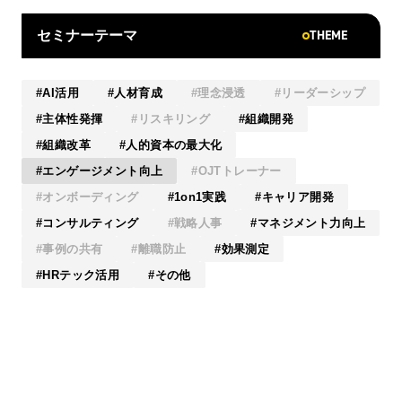
THEME
セミナーテーマ
AI活用
人材育成
理念浸透
リーダーシップ
主体性発揮
リスキリング
組織開発
組織改革
人的資本の最大化
エンゲージメント向上
OJTトレーナー
オンボーディング
1on1実践
キャリア開発
コンサルティング
戦略人事
マネジメント力向上
事例の共有
離職防止
効果測定
HRテック活用
その他