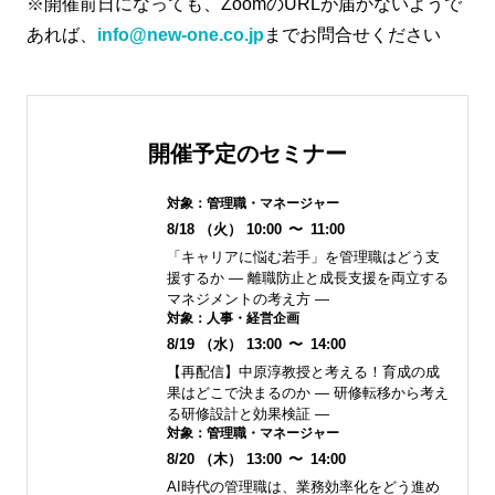
※開催前日になっても、ZoomのURLが届かないようで
あれば、
info@new-one.co.jp
までお問合せください
開催予定のセミナー
対象：
管理職・マネージャー
8/18
（火）
10:00
〜
11:00
「キャリアに悩む若手」を管理職はどう支
援するか ― 離職防止と成長支援を両立する
マネジメントの考え方 ―
対象：
人事・経営企画
8/19
（水）
13:00
〜
14:00
【再配信】中原淳教授と考える！育成の成
果はどこで決まるのか ― 研修転移から考え
る研修設計と効果検証 ―
対象：
管理職・マネージャー
8/20
（木）
13:00
〜
14:00
AI時代の管理職は、業務効率化をどう進め