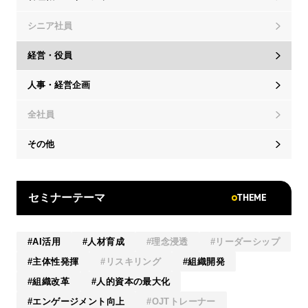
シニア社員
経営・役員
人事・経営企画
全社員
その他
THEME
セミナーテーマ
AI活用
人材育成
理念浸透
リーダーシップ
主体性発揮
リスキリング
組織開発
組織改革
人的資本の最大化
エンゲージメント向上
OJTトレーナー