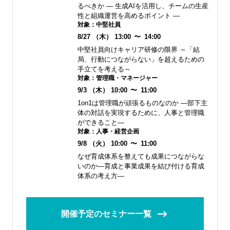
るべきか ― 生成AIを活用し、チームの生産
性と組織運営を高めるポイント ―
対象：
中堅社員
8/27
（木）
13:00
〜
14:00
中堅社員向けキャリア研修の限界 ～「結
局、行動につながらない」を超えるための
手立てを考える～
対象：
管理職・マネージャー
9/3
（木）
10:00
〜
11:00
1on1は管理職が頑張るものなのか ―部下主
体の対話を実現するために、人事と管理職
ができること―
対象：
人事・経営企画
9/8
（火）
10:00
〜
11:00
なぜ育成体系を整えても成果につながらな
いのか―育成と事業成果を結び付ける育成
体系の考え方―
開催予定のセミナー一覧