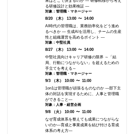
果はどこで決まるのか ― 研修転移から考え
る研修設計と効果検証 ―
対象：
管理職・マネージャー
8/20
（木）
13:00
〜
14:00
AI時代の管理職は、業務効率化をどう進め
るべきか ― 生成AIを活用し、チームの生産
性と組織運営を高めるポイント ―
対象：
中堅社員
8/27
（木）
13:00
〜
14:00
中堅社員向けキャリア研修の限界 ～「結
局、行動につながらない」を超えるための
手立てを考える～
対象：
管理職・マネージャー
9/3
（木）
10:00
〜
11:00
1on1は管理職が頑張るものなのか ―部下主
体の対話を実現するために、人事と管理職
ができること―
対象：
人事・経営企画
9/8
（火）
10:00
〜
11:00
なぜ育成体系を整えても成果につながらな
いのか―育成と事業成果を結び付ける育成
体系の考え方―