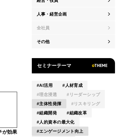
経営・役員
人事・経営企画
全社員
その他
THEME
セミナーテーマ
AI活用
人材育成
理念浸透
リーダーシップ
主体性発揮
リスキリング
組織開発
組織改革
人的資本の最大化
エンゲージメント向上
チが効果