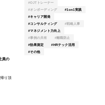
OJTトレーナー
オンボーディング
1on1実践
キャリア開発
コンサルティング
戦略人事
マネジメント力向上
事例の共有
離職防止
効果測定
HRテック活用
その他
社員の
ち帰り頂
。