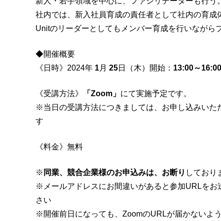
新人・若手領域を中心に、ファシリテーターも行う
社内では、新入社員育成の責任者として社内の育成
Unitのリーダーとしてもメンバー育成を行いなが
◆開催概要
《日時》2024年
1
月
25
日（木）開始：
13:00～16:0
《受講方法》
「Zoom」
にて実施予定です。
※当日の受講方法につきましては、お申し込みいた
す
《料金》無料
※
同業、競合企業様のお申込みは、お断り
しており
※メールアドレスにお間違いがあると参加URLを
さい
※開催前日になっても、ZoomのURLが届かないよ