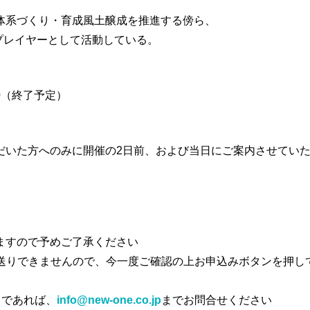
。
体系づくり・育成風土醸成を推進する傍ら、
らプレイヤーとして活動している。
0
（終了予定）
だいた方へのみに開催の2日前、および当日にご案内させてい
ますので予めご了承ください
お送りできませんので、今一度ご確認の上お申込みボタンを押し
うであれば、
info@new-one.co.jp
までお問合せください