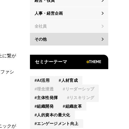
経営・役員
人事・経営企画
全社員
その他
上に繋が
THEME
セミナーテーマ
社ファシ
AI活用
人材育成
理念浸透
リーダーシップ
主体性発揮
リスキリング
組織開発
組織改革
人的資本の最大化
エンゲージメント向上
ニックが