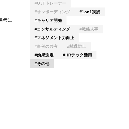
OJTトレーナー
オンボーディング
1on1実践
選考に
キャリア開発
コンサルティング
戦略人事
マネジメント力向上
事例の共有
離職防止
効果測定
HRテック活用
その他