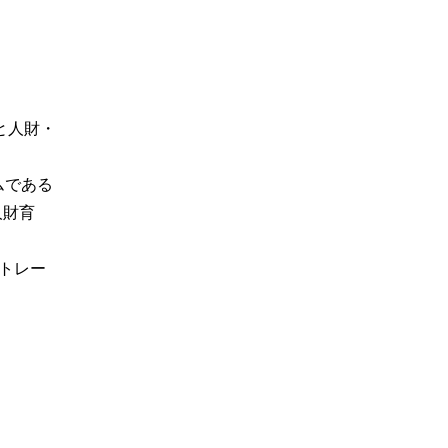
と人財・
ムである
人財育
認トレー