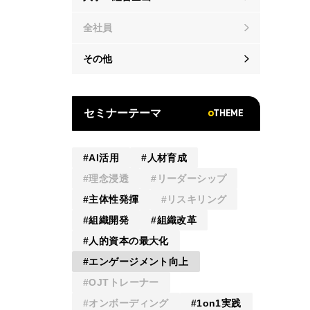
全社員
その他
THEME
セミナーテーマ
AI活用
人材育成
理念浸透
リーダーシップ
主体性発揮
リスキリング
組織開発
組織改革
人的資本の最大化
エンゲージメント向上
OJTトレーナー
オンボーディング
1on1実践