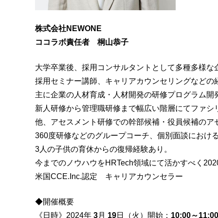
株式会社NEWONE
ココラボ責任者 桐山恭子
大学卒業後、採用コンサルタントとして多種多様な
採用セミナー講師、キャリアカウンセリングなどの経
主に企業の人材育成・人材開発の研修プログラム開
新人研修から管理職研修まで幅広い階層にてファシ
他、アセスメント研修での幹部候補・役員候補のア
360度研修などのグループコーチ、個別面談におけ
3人の子供の育休からの復帰経験あり。
今までのノウハウをHRTech領域にて活かすべく20
米国CCE.Inc.認定 キャリアカウンセラー
◆開催概要
《日時》2024年
3
月
19
日（火）開始：
10:00～11:0