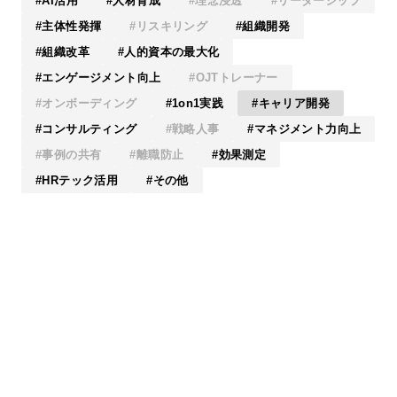
AI活用
人材育成
理念浸透
リーダーシップ
主体性発揮
リスキリング
組織開発
組織改革
人的資本の最大化
エンゲージメント向上
OJTトレーナー
オンボーディング
1on1実践
キャリア開発
コンサルティング
戦略人事
マネジメント力向上
事例の共有
離職防止
効果測定
HRテック活用
その他