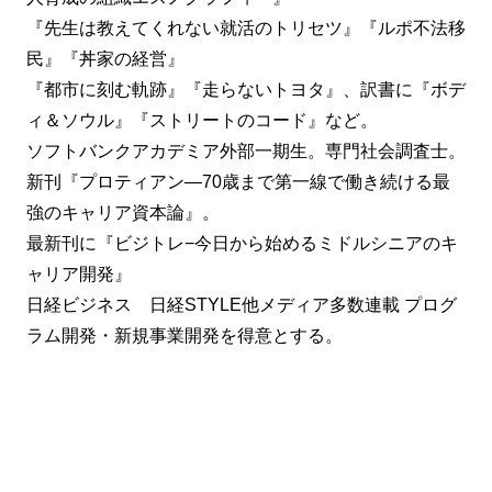
『先生は教えてくれない就活のトリセツ』『ルポ不法移
民』『丼家の経営』
『都市に刻む軌跡』『走らないトヨタ』、訳書に『ボデ
ィ＆ソウル』『ストリートのコード』など。
ソフトバンクアカデミア外部一期生。専門社会調査士。
新刊『プロティアン―70歳まで第一線で働き続ける最
強のキャリア資本論』。
最新刊に『ビジトレ−今日から始めるミドルシニアのキ
ャリア開発』
日経ビジネス 日経STYLE他メディア多数連載 プログ
ラム開発・新規事業開発を得意とする。