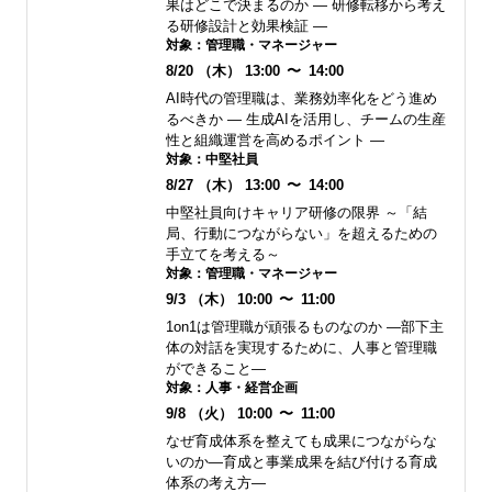
果はどこで決まるのか ― 研修転移から考え
る研修設計と効果検証 ―
対象：
管理職・マネージャー
8/20
（木）
13:00
〜
14:00
AI時代の管理職は、業務効率化をどう進め
るべきか ― 生成AIを活用し、チームの生産
性と組織運営を高めるポイント ―
対象：
中堅社員
8/27
（木）
13:00
〜
14:00
中堅社員向けキャリア研修の限界 ～「結
局、行動につながらない」を超えるための
手立てを考える～
対象：
管理職・マネージャー
9/3
（木）
10:00
〜
11:00
1on1は管理職が頑張るものなのか ―部下主
体の対話を実現するために、人事と管理職
ができること―
対象：
人事・経営企画
9/8
（火）
10:00
〜
11:00
なぜ育成体系を整えても成果につながらな
いのか―育成と事業成果を結び付ける育成
体系の考え方―