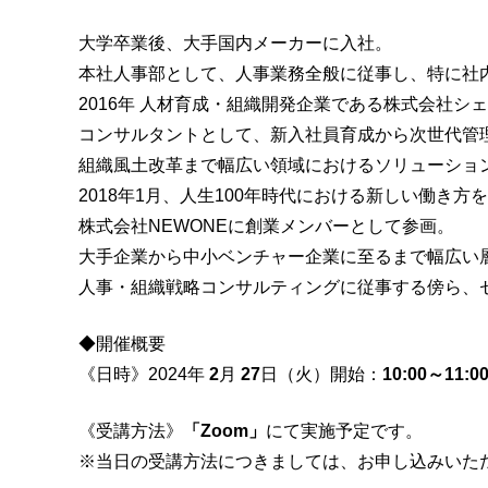
大学卒業後、大手国内メーカーに入社。
本社人事部として、人事業務全般に従事し、特に社
2016年 人材育成・組織開発企業である株式会社シ
コンサルタントとして、新入社員育成から次世代管
組織風土改革まで幅広い領域におけるソリューショ
2018年1月、人生100年時代における新しい働き
株式会社NEWONEに創業メンバーとして参画。
大手企業から中小ベンチャー企業に至るまで幅広い
人事・組織戦略コンサルティングに従事する傍ら、
◆開催概要
《日時》2024年
2
月
27
日（火）開始：
10:00～11:0
《受講方法》
「Zoom」
にて実施予定です。
※当日の受講方法につきましては、お申し込みいた