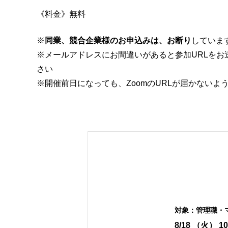
《料金》無料
※
同業、競合企業様のお申込みは、お断り
していま
※メールアドレスにお間違いがあると参加URLを
さい
※開催前日になっても、ZoomのURLが届かないよ
対象：
管理職・
8/18
（火）
10