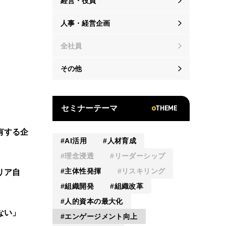
経営・役員
人事・経営企画
全社員
その他
THEME
セミナーテーマ
有する企
AI活用
人材育成
理念浸透
リーダーシップ
主体性発揮
リスキリング
リア自
組織開発
組織改革
人的資本の最大化
ない」
エンゲージメント向上