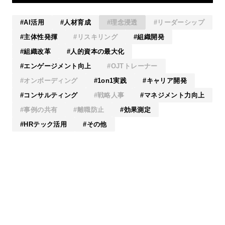
AI活用
人材育成
理念浸透
リーダーシップ
主体性発揮
リスキリング
組織開発
組織改革
人的資本の最大化
エンゲージメント向上
OJTトレーナー
オンボーディング
1on1実践
キャリア開発
コンサルティング
戦略人事
マネジメント力向上
事例の共有
離職防止
効果測定
HRテック活用
その他