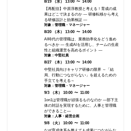
8/19
（水）
13:00
〜
14:00
【再配信】中原淳教授と考える！育成の成
果はどこで決まるのか ― 研修転移から考え
る研修設計と効果検証 ―
対象：
管理職・マネージャー
8/20
（木）
13:00
〜
14:00
AI時代の管理職は、業務効率化をどう進め
るべきか ― 生成AIを活用し、チームの生産
性と組織運営を高めるポイント ―
対象：
中堅社員
8/27
（木）
13:00
〜
14:00
中堅社員向けキャリア研修の限界 ～「結
局、行動につながらない」を超えるための
手立てを考える～
対象：
管理職・マネージャー
9/3
（木）
10:00
〜
11:00
1on1は管理職が頑張るものなのか ―部下主
体の対話を実現するために、人事と管理職
ができること―
対象：
人事・経営企画
9/8
（火）
10:00
〜
11:00
なぜ育成体系を整えても成果につながらな