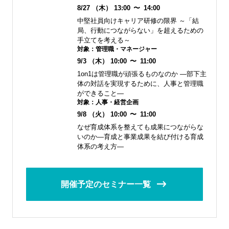
8/27
（木）
13:00
〜
14:00
中堅社員向けキャリア研修の限界 ～「結
局、行動につながらない」を超えるための
手立てを考える～
対象：
管理職・マネージャー
9/3
（木）
10:00
〜
11:00
1on1は管理職が頑張るものなのか ―部下主
体の対話を実現するために、人事と管理職
ができること―
対象：
人事・経営企画
9/8
（火）
10:00
〜
11:00
なぜ育成体系を整えても成果につながらな
いのか―育成と事業成果を結び付ける育成
体系の考え方―
開催予定のセミナー一覧