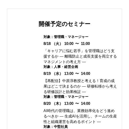
開催予定のセミナー
対象：
管理職・マネージャー
8/18
（火）
10:00
〜
11:00
「キャリアに悩む若手」を管理職はどう支
援するか ― 離職防止と成長支援を両立する
マネジメントの考え方 ―
対象：
人事・経営企画
8/19
（水）
13:00
〜
14:00
【再配信】中原淳教授と考える！育成の成
果はどこで決まるのか ― 研修転移から考え
る研修設計と効果検証 ―
対象：
管理職・マネージャー
8/20
（木）
13:00
〜
14:00
AI時代の管理職は、業務効率化をどう進め
るべきか ― 生成AIを活用し、チームの生産
性と組織運営を高めるポイント ―
対象：
中堅社員