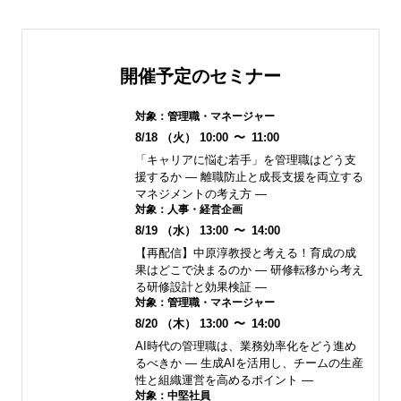
開催予定のセミナー
対象：
管理職・マネージャー
8/18
（火）
10:00
〜
11:00
「キャリアに悩む若手」を管理職はどう支
援するか ― 離職防止と成長支援を両立する
マネジメントの考え方 ―
対象：
人事・経営企画
8/19
（水）
13:00
〜
14:00
【再配信】中原淳教授と考える！育成の成
果はどこで決まるのか ― 研修転移から考え
る研修設計と効果検証 ―
対象：
管理職・マネージャー
8/20
（木）
13:00
〜
14:00
AI時代の管理職は、業務効率化をどう進め
るべきか ― 生成AIを活用し、チームの生産
性と組織運営を高めるポイント ―
対象：
中堅社員