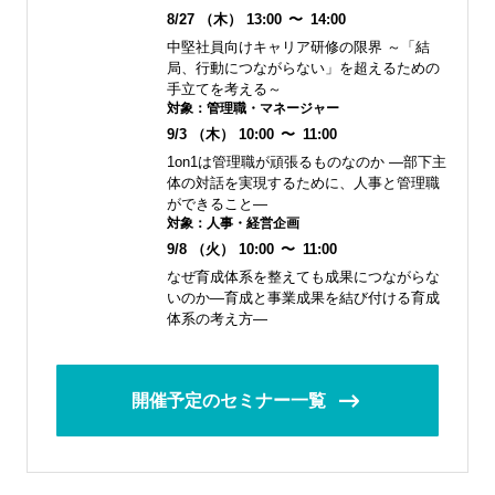
8/27
（木）
13:00
〜
14:00
中堅社員向けキャリア研修の限界 ～「結
局、行動につながらない」を超えるための
手立てを考える～
対象：
管理職・マネージャー
9/3
（木）
10:00
〜
11:00
1on1は管理職が頑張るものなのか ―部下主
体の対話を実現するために、人事と管理職
ができること―
対象：
人事・経営企画
9/8
（火）
10:00
〜
11:00
なぜ育成体系を整えても成果につながらな
いのか―育成と事業成果を結び付ける育成
体系の考え方―
開催予定のセミナー一覧