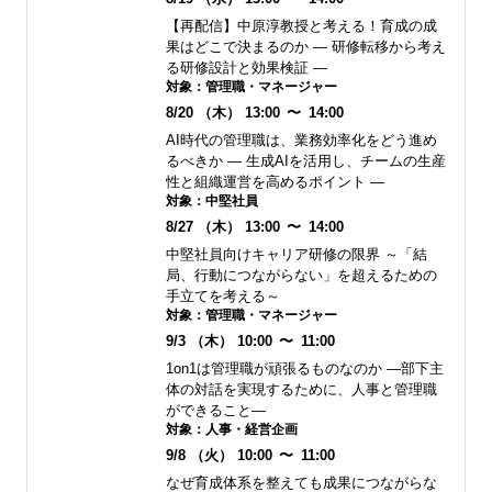
【再配信】中原淳教授と考える！育成の成
果はどこで決まるのか ― 研修転移から考え
る研修設計と効果検証 ―
対象：
管理職・マネージャー
8/20
（木）
13:00
〜
14:00
AI時代の管理職は、業務効率化をどう進め
るべきか ― 生成AIを活用し、チームの生産
性と組織運営を高めるポイント ―
対象：
中堅社員
8/27
（木）
13:00
〜
14:00
中堅社員向けキャリア研修の限界 ～「結
局、行動につながらない」を超えるための
手立てを考える～
対象：
管理職・マネージャー
9/3
（木）
10:00
〜
11:00
1on1は管理職が頑張るものなのか ―部下主
体の対話を実現するために、人事と管理職
ができること―
対象：
人事・経営企画
9/8
（火）
10:00
〜
11:00
なぜ育成体系を整えても成果につながらな