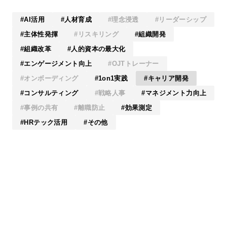
AI活用
人材育成
理念浸透
リーダーシップ
主体性発揮
リスキリング
組織開発
組織改革
人的資本の最大化
エンゲージメント向上
OJTトレーナー
オンボーディング
1on1実践
キャリア開発
コンサルティング
戦略人事
マネジメント力向上
事例の共有
離職防止
効果測定
HRテック活用
その他