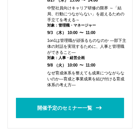
8/27
（木）
13:00
〜
14:00
中堅社員向けキャリア研修の限界 ～「結
局、行動につながらない」を超えるための
手立てを考える～
対象：
管理職・マネージャー
9/3
（木）
10:00
〜
11:00
1on1は管理職が頑張るものなのか ―部下主
体の対話を実現するために、人事と管理職
ができること―
対象：
人事・経営企画
9/8
（火）
10:00
〜
11:00
なぜ育成体系を整えても成果につながらな
いのか―育成と事業成果を結び付ける育成
体系の考え方―
開催予定のセミナー一覧