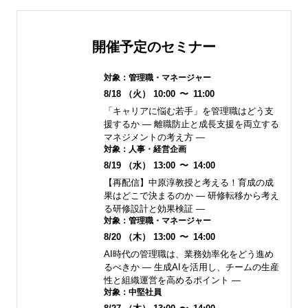
開催予定のセミナー
対象：
管理職・マネージャー
8/18
（火）
10:00
〜
11:00
「キャリアに悩む若手」を管理職はどう支
援するか ― 離職防止と成長支援を両立する
マネジメントの考え方 ―
対象：
人事・経営企画
8/19
（水）
13:00
〜
14:00
【再配信】中原淳教授と考える！育成の成
果はどこで決まるのか ― 研修転移から考え
る研修設計と効果検証 ―
対象：
管理職・マネージャー
8/20
（木）
13:00
〜
14:00
AI時代の管理職は、業務効率化をどう進め
るべきか ― 生成AIを活用し、チームの生産
性と組織運営を高めるポイント ―
対象：
中堅社員