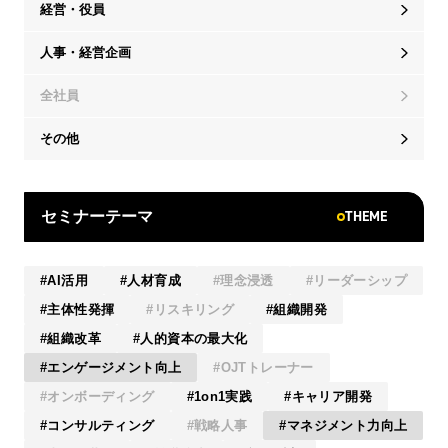
経営・役員
人事・経営企画
全社員
その他
THEME
セミナーテーマ
AI活用
人材育成
理念浸透
リーダーシップ
主体性発揮
リスキリング
組織開発
組織改革
人的資本の最大化
エンゲージメント向上
OJTトレーナー
オンボーディング
1on1実践
キャリア開発
コンサルティング
戦略人事
マネジメント力向上