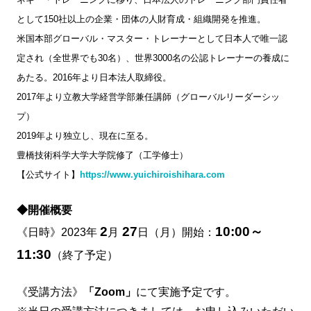
として150社以上の企業・団体の人財育成・組織開発を推進。
米国本部グローバル・マスター・トレーナーとして日本人で唯一認
定され（全世界でも30名）、世界3000名の公認トレーナーの養成に
あたる。2016年より日本法人取締役。
2017年より立教大学経営学部兼任講師（グローバルリーダーシッ
プ）
2019年より独立し、現在に至る。
豊橋技術科学大学大学院修了（工学修士）
【公式サイト】
https://www.yuichiroishihara.com
◆開催概要
2
27
10:00～
《日時》2023年
月
日（月）開始：
11:30
（終了予定）
《受講方法》
「Zoom」
にて実施予定です。