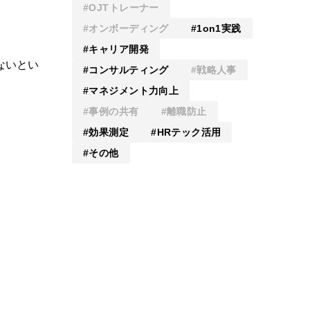
OJTトレーナー
オンボーディング
1on1実践
キャリア開発
ないとい
コンサルティング
戦略人事
マネジメント力向上
事例の共有
離職防止
効果測定
HRテック活用
その他
。